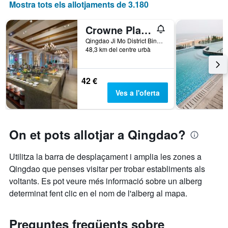
Mostra tots els allotjaments de 3.180
gràfic
té
1
Crowne Plaza Qingdao Ocean Spring Resort By IHG
eix
Qingdao Ji Mo District Binhai Avenue 188, Qingdao, Xina
X
48,3 km del centre urbà
que
mostra
els
42 €
dies
Ves a l'oferta
de
la
setmana.
El
On et pots allotjar a Qingdao?
gràfic
té
1
Utilitza la barra de desplaçament i amplia les zones a
eix
Qingdao que penses visitar per trobar establiments als
Y
voltants. Es pot veure més informació sobre un alberg
que
mostra
determinat fent clic en el nom de l'alberg al mapa.
el
preu
mitjà
Preguntes freqüents sobre