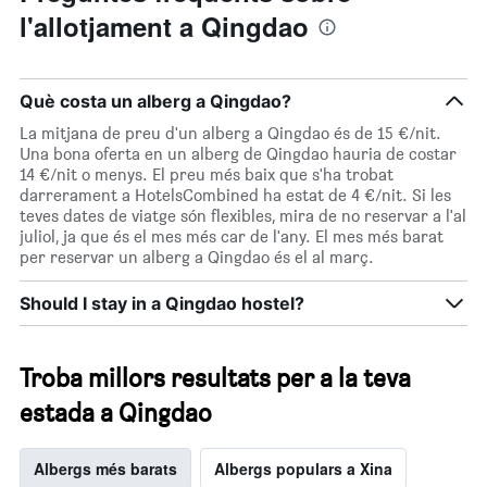
d'una
l'allotjament a Qingdao
habitació
Què costa un alberg a Qingdao?
La mitjana de preu d'un alberg a Qingdao és de 15 €/nit.
Una bona oferta en un alberg de Qingdao hauria de costar
14 €/nit o menys. El preu més baix que s'ha trobat
darrerament a HotelsCombined ha estat de 4 €/nit. Si les
teves dates de viatge són flexibles, mira de no reservar a l'al
juliol, ja que és el mes més car de l'any. El mes més barat
per reservar un alberg a Qingdao és el al març.
Should I stay in a Qingdao hostel?
Troba millors resultats per a la teva
estada a Qingdao
Albergs més barats
Albergs populars a Xina