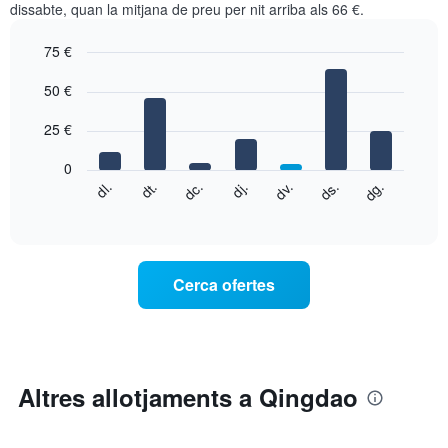
dissabte, quan la mitjana de preu per nit arriba als 66 €.
75 €
Bar
Chart
graphic.
50 €
chart
with
7
25 €
bars.
0
El
dg.
dj.
dl.
dv.
dt.
ds.
dc.
següent
End
of
quadre
interactive
mostra
chart
el
preu
Cerca ofertes
mitjà
d'una
habitació
cada
dia
de
Altres allotjaments a Qingdao
la
setmana
El