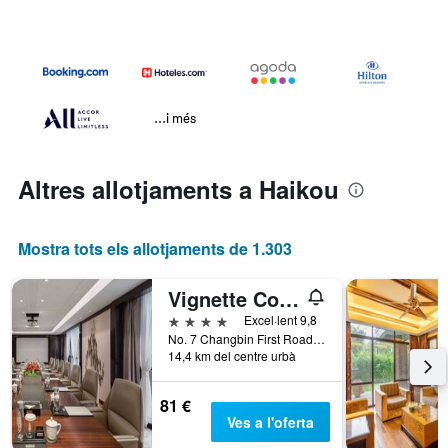
...i més
Altres allotjaments a Haikou
Mostra tots els allotjaments de 1.303
Vignette Collection Haikou Yatter Hotel by IHG
4 estrelles
Excel·lent 9,8
No. 7 Changbin First Road, Haikou, Xina
14,4 km del centre urbà
81 €
Ves a l'oferta