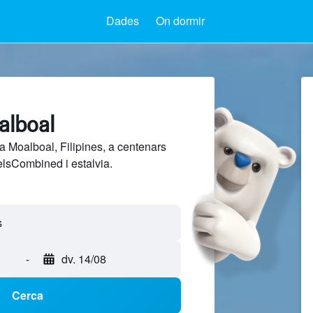
Dades
On dormir
alboal
a Moalboal, Filipines, a centenars
elsCombined i estalvia.
-
dv. 14/08
Cerca