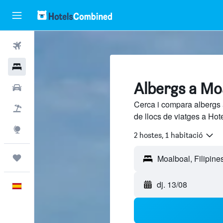
Vols
Hotels
Albergs a Mo
Cotxes
Cerca i compara albergs 
Vol+hotel
de llocs de viatges a Hot
Explore
2 hostes, 1 habitació
Viatges
dj. 13/08
Català