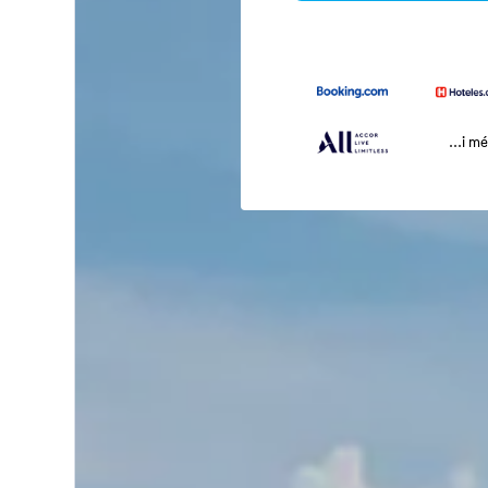
...i m