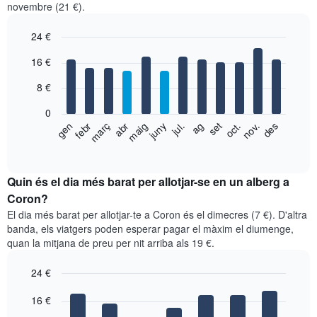
novembre (21 €).
24 €
Bar
Chart
16 €
graphic.
chart
with
8 €
12
bars.
0
El
febr
maig
ag
nov.
gen
abr
jul.
oct.
març
juny
set
des
següent
End
of
gràfic
interactive
mostra
chart
el
Quin és el dia més barat per allotjar-se en un alberg a
preu
Coron?
mitjà
El dia més barat per allotjar-te a Coron és el dimecres (7 €). D'altra
d'una
banda, els viatgers poden esperar pagar el màxim el diumenge,
habitació
quan la mitjana de preu per nit arriba als 19 €.
per
mesos
24 €
El
gràfic
Bar
Chart
graphic.
16 €
té
chart
with
1