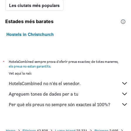
Les ciutats més populars
Estades més barates
Hostels in Christchurch
*
HotelsCombined sempre prova d'oferir preus exactes; de totes maneres,
els preus no estan garantits
.
Vet aquí la raó:
HotelsCombined no n'és el venedor.
Agreguem tones de dades per a tu
Per què els preus no sempre són exactes al 100%?
Home
Filipines
42.838
Luzon Island
23.331
Palawan
2.695