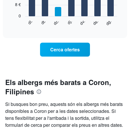
7
eix
8 €
bars.
X
que
0
El
mostra
dg.
dj.
dl.
dv.
dt.
ds.
dc.
següent
End
els
of
quadre
mesos.
interactive
mostra
chart
El
el
gràfic
preu
té
Cerca ofertes
mitjà
1
d'una
eix
habitació
Y
cada
que
dia
mostra
de
Els albergs més barats a Coron,
el
la
preu
Filipines
setmana
mitjà
El
d'una
gràfic
habitació
Si busques bon preu, aquests són els albergs més barats
té
disponibles a Coron per a les dates seleccionades. Si
1
tens flexibilitat per a l'arribada i la sortida, utilitza el
eix
X
formulari de cerca per comparar els preus en altres dates.
que