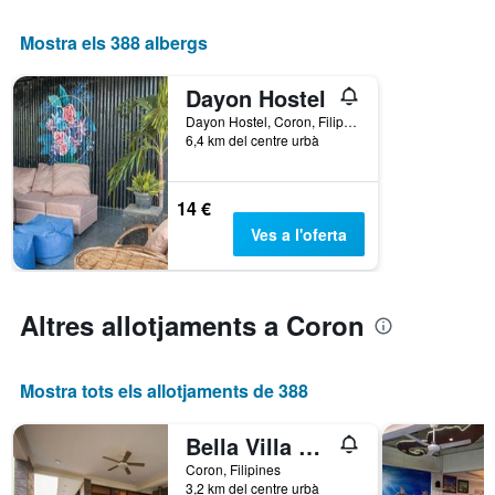
mostra
els
Mostra els 388 albergs
dies
de
Dayon Hostel
la
setmana.
Dayon Hostel, Coron, Filipines
6,4 km del centre urbà
El
gràfic
té
1
14 €
eix
Ves a l'oferta
Y
que
mostra
el
Altres allotjaments a Coron
preu
mitjà
d'una
Mostra tots els allotjaments de 388
habitació
Bella Villa Coron
Coron, Filipines
3,2 km del centre urbà