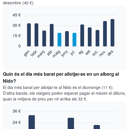
desembre (40 €).
45 €
Bar
Chart
30 €
graphic.
chart
with
15 €
12
bars.
0
El
febr
maig
ag
nov.
gen
abr
jul.
oct.
març
juny
set
des
següent
End
of
gràfic
interactive
mostra
chart
el
Quin és el dia més barat per allotjar-se en un alberg al
preu
Nido?
mitjà
El dia més barat per allotjar-te al Nido és el diumenge (11 €).
d'una
D'altra banda, els viatgers poden esperar pagar el màxim el dilluns,
habitació
quan la mitjana de preu per nit arriba als 32 €.
per
mesos
36 €
El
gràfic
Bar
Chart
graphic.
24 €
té
chart
with
1