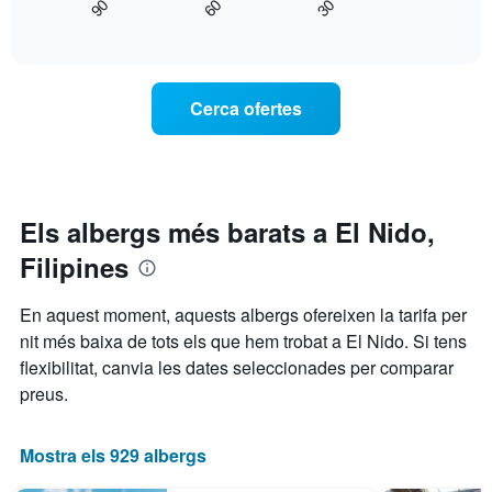
90
60
30
mostra
End
mostra
of
com
els
interactive
varia
chart
dies
el
de
preu
la
Cerca ofertes
d'una
setmana.
habitació
El
a
gràfic
mesura
té
que
1
s'acosta
Els albergs més barats a El Nido,
eix
la
Y
Filipines
data
que
de
mostra
l'estada
el
En aquest moment, aquests albergs ofereixen la tarifa per
El
preu
nit més baixa de tots els que hem trobat a El Nido. Si tens
gràfic
mitjà
flexibilitat, canvia les dates seleccionades per comparar
té
d'una
1
habitació
preus.
eix
X
que
Mostra els 929 albergs
mostra
el