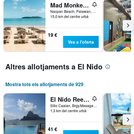
Mad Monkey Hostel Nacpan Beach
nombre
de
Nacpan Beach, Palawan, El Nido, Filipines
15,0 km del centre urbà
dies
abans
de
l'estada
19 €
El
Ves a l'oferta
gràfic
té
1
eix
Altres allotjaments a El Nido
Y
que
mostra
Mostra tots els allotjaments de 929
el
preu
mitjà
El Nido Reef Strand Resort
d'una
Sitio Caalan, Brgy.Masagana Zone 3, El Nido, Filipines
habitació
1,3 km del centre urbà
41 €