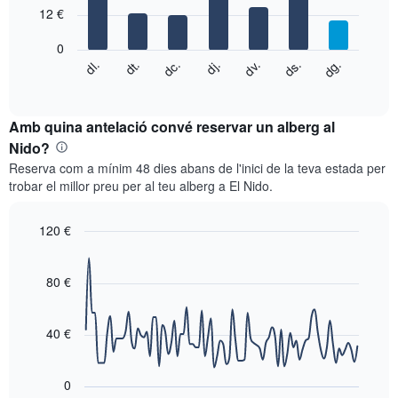
7
eix
12 €
bars.
X
que
0
El
mostra
dg.
dj.
dl.
dv.
dt.
ds.
dc.
següent
End
els
of
quadre
mesos.
interactive
mostra
chart
El
el
Amb quina antelació convé reservar un alberg al
gràfic
preu
Nido?
té
mitjà
1
Reserva com a mínim 48 dies abans de l'inici de la teva estada per
d'una
eix
trobar el millor preu per al teu alberg a El Nido.
habitació
Y
cada
que
dia
120 €
mostra
de
el
Line
Chart
la
graphic.
chart
preu
setmana
with
80 €
mitjà
El
90
d'una
data
gràfic
habitació
points.
té
40 €
1
El
eix
següent
X
0
gràfic
que