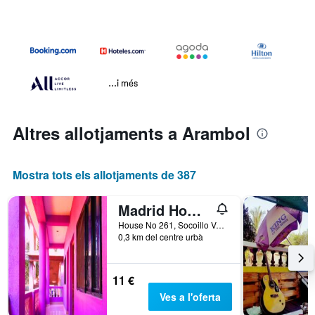
...i més
Altres allotjaments a Arambol
Mostra tots els allotjaments de 387
Madrid Home Goa 2 min walk to Beach
House No 261, Socoillo Vado, Arambol Beach Road, Arambol, Índia
0,3 km del centre urbà
11 €
Ves a l'oferta