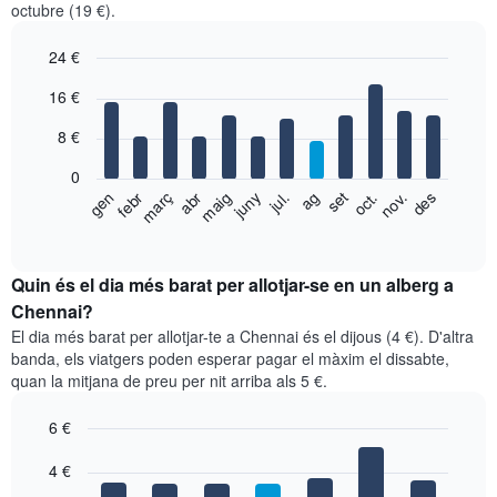
octubre (19 €).
24 €
Bar
Chart
16 €
graphic.
chart
with
8 €
12
bars.
0
El
febr
maig
ag
nov.
gen
abr
jul.
oct.
març
juny
set
des
següent
End
of
gràfic
interactive
mostra
chart
el
Quin és el dia més barat per allotjar-se en un alberg a
preu
Chennai?
mitjà
El dia més barat per allotjar-te a Chennai és el dijous (4 €). D'altra
d'una
banda, els viatgers poden esperar pagar el màxim el dissabte,
habitació
quan la mitjana de preu per nit arriba als 5 €.
per
mesos
6 €
El
gràfic
Bar
Chart
graphic.
4 €
té
chart
with
1