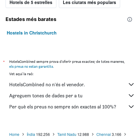
Hotels de 5 estrelles
Les ciutats més populars
Estades més barates
Hostels in Christchurch
*
HotelsCombined sempre prova d'oferir preus exactes; de totes maneres,
els preus no estan garantits
.
Vet aquí la raó:
HotelsCombined no n'és el venedor.
Agreguem tones de dades per a tu
Per què els preus no sempre són exactes al 100%?
Home
Índia
192.256
Tamil Nadu
12.988
Chennai
3.166