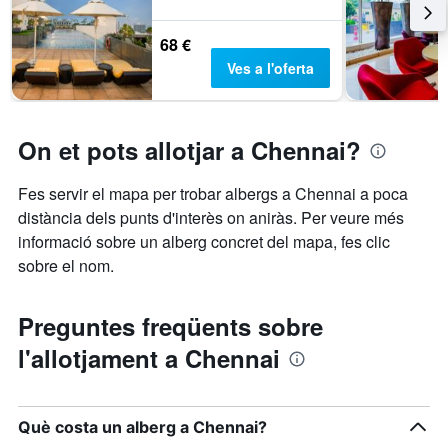
mostra
els
68 €
dies
Ves a l'oferta
de
la
setmana.
El
On et pots allotjar a Chennai?
gràfic
té
1
Fes servir el mapa per trobar albergs a Chennai a poca
eix
distància dels punts d'interès on aniràs. Per veure més
Y
informació sobre un alberg concret del mapa, fes clic
que
mostra
sobre el nom.
el
preu
mitjà
Preguntes freqüents sobre
d'una
l'allotjament a Chennai
habitació
Què costa un alberg a Chennai?