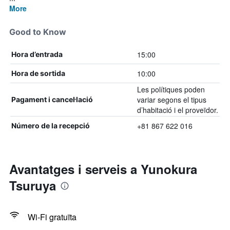
More
Good to Know
15:00
Hora d’entrada
10:00
Hora de sortida
Les polítiques poden
variar segons el tipus
Pagament i cancel·lació
d’habitació i el proveïdor.
+81 867 622 016
Número de la recepció
Avantatges i serveis a Yunokura
Tsuruya
Wi-Fi gratuïta