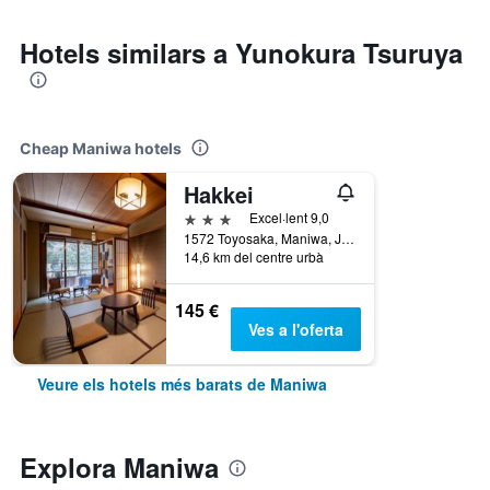
Hotels similars a Yunokura Tsuruya
Cheap Maniwa hotels
Hakkei
3 estrelles
Excel·lent 9,0
1572 Toyosaka, Maniwa, Japó
14,6 km del centre urbà
145 €
Ves a l'oferta
Veure els hotels més barats de Maniwa
Explora Maniwa