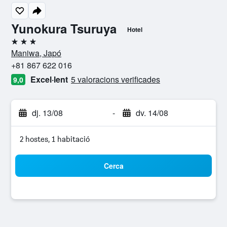
Yunokura Tsuruya
Hotel
3 estrelles
Maniwa, Japó
+81 867 622 016
Excel·lent
5 valoracions verificades
9,0
dj. 13/08
-
dv. 14/08
2 hostes, 1 habitació
Cerca