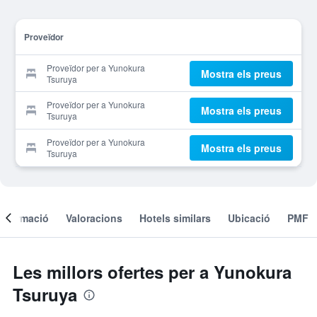
Proveïdor
Proveïdor per a Yunokura
Mostra els preus
Tsuruya
Proveïdor per a Yunokura
Mostra els preus
Tsuruya
Proveïdor per a Yunokura
Mostra els preus
Tsuruya
Informació
Valoracions
Hotels similars
Ubicació
PMF
Les millors ofertes per a Yunokura
Tsuruya