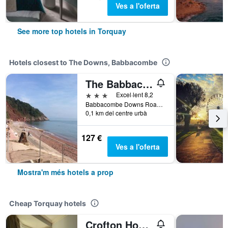
Ves a l'oferta
See more top hotels in Torquay
Hotels closest to The Downs, Babbacombe
The Babbacombe Hotel
3 estrelles
Excel·lent 8,2
Babbacombe Downs Road, The Sea Front, Babbacombe, Torquay TQ1 3LH, Torquay, Regne Unit
0,1 km del centre urbà
127 €
Ves a l'oferta
Mostra'm més hotels a prop
Cheap Torquay hotels
Crofton House Hotel