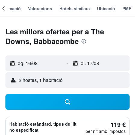
Informació
Valoracions
Hotels similars
Ubicació
PMF
Les millors ofertes per a The
Downs, Babbacombe
dg. 16/08
-
dl. 17/08
2 hostes, 1 habitació
119 €
Habitació estàndard, tipus de llit
no especificat
per nit amb impostos