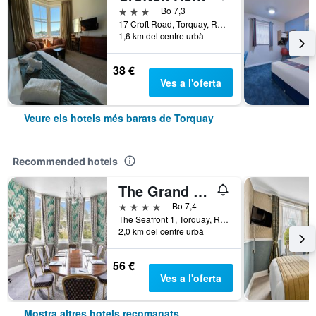
3 estrelles
Bo 7,3
17 Croft Road, Torquay, Regne Unit
1,6 km del centre urbà
38 €
Ves a l'oferta
Veure els hotels més barats de Torquay
Recommended hotels
The Grand Hotel
4 estrelles
Bo 7,4
The Seafront 1, Torquay, Regne Unit
2,0 km del centre urbà
56 €
Ves a l'oferta
Mostra altres hotels recomanats