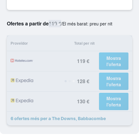
Ofertes a partir de
119 €
/
El més barat: preu per nit
Proveïdor
Total per nit
Mostra
119 €
l'oferta
Mostra
128 €
l'oferta
Mostra
130 €
l'oferta
6 ofertes més per a The Downs, Babbacombe