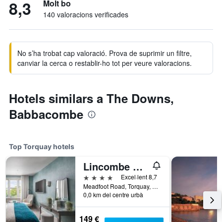
8,3
Molt bo
140 valoracions verificades
No s’ha trobat cap valoració. Prova de suprimir un filtre,
canviar la cerca o restablir-ho tot per veure valoracions.
Hotels similars a The Downs,
Babbacombe
Top Torquay hotels
Lincombe Hall Hotel & Spa - Just for Adults
4 estrelles
Excel·lent 8,7
Meadfoot Road, Torquay, Regne Unit
0,0 km del centre urbà
149 €