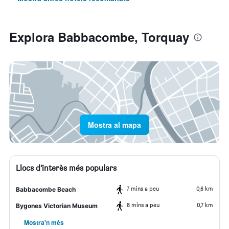
Explora Babbacombe, Torquay
Mostra al mapa
Llocs d’interès més populars
7 mins a peu
0,6 km
Babbacombe Beach
8 mins a peu
0,7 km
Bygones Victorian Museum
Mostra'n més