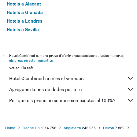
Hotels a Alacant
Hotels a Granada
Hotels a Londres
Hotels a Sevilla
Hotels a Torremolinos
*
HotelsCombined sempre prova d'oferir preus exactes; de totes maneres,
els preus no estan garantits
.
Vet aquí la raó:
HotelsCombined no n'és el venedor.
Agreguem tones de dades per a tu
Per què els preus no sempre són exactes al 100%?
Home
Regne Unit
314.756
Anglaterra
243.255
Devon
7.862