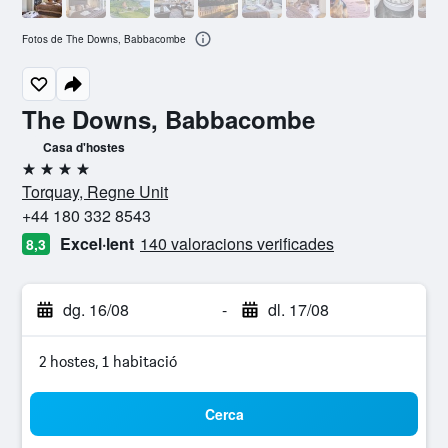
Fotos de The Downs, Babbacombe
The Downs, Babbacombe
Casa d'hostes
4 estrelles
Torquay, Regne Unit
+44 180 332 8543
Excel·lent
140 valoracions verificades
8,3
dg. 16/08
-
dl. 17/08
2 hostes, 1 habitació
Cerca