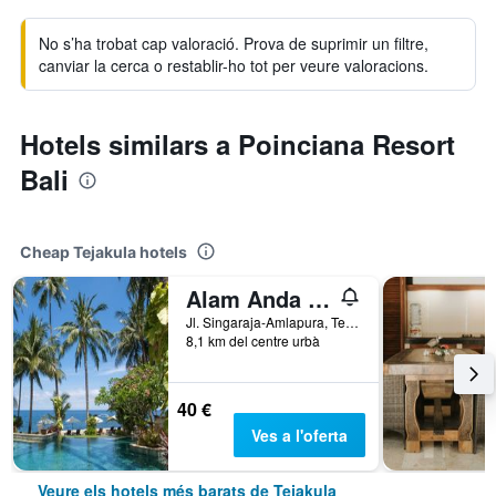
No s’ha trobat cap valoració. Prova de suprimir un filtre,
canviar la cerca o restablir-ho tot per veure valoracions.
Hotels similars a Poinciana Resort
Bali
Cheap Tejakula hotels
Alam Anda Ocean Front Resort & Spa
Jl. Singaraja-Amlapura, Tejakula, Indonèsia
8,1 km del centre urbà
40 €
Ves a l'oferta
Veure els hotels més barats de Tejakula