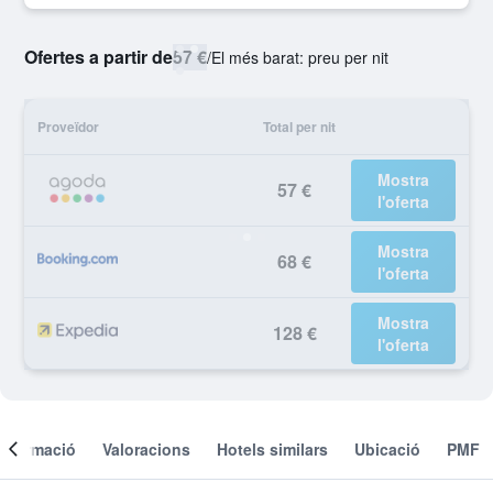
Ofertes a partir de
57 €
/
El més barat: preu per nit
Proveïdor
Total per nit
Mostra
57 €
l'oferta
Mostra
68 €
l'oferta
Mostra
128 €
l'oferta
Informació
Valoracions
Hotels similars
Ubicació
PMF