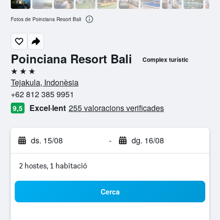
Fotos de Poinciana Resort Bali
Poinciana Resort Bali
Complex turístic
3 estrelles
Tejakula, Indonèsia
+62 812 385 9951
Excel·lent
255 valoracions verificades
9,5
ds. 15/08
-
dg. 16/08
2 hostes, 1 habitació
Cerca