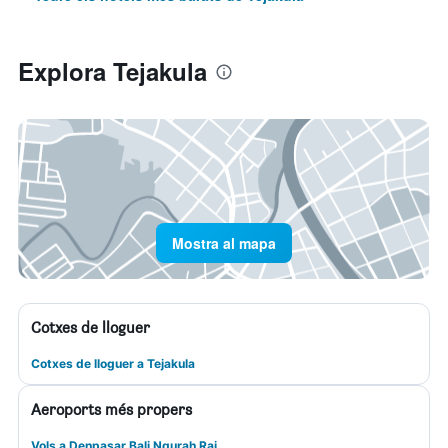
Explora Tejakula
Mostra al mapa
Cotxes de lloguer
Cotxes de lloguer a Tejakula
Aeroports més propers
Vols a Denpasar Bali Ngurah Rai