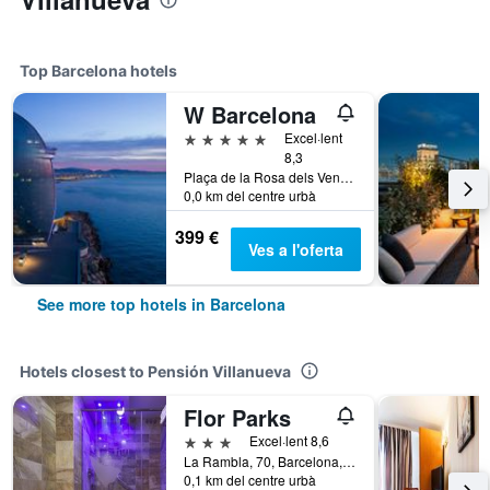
Top Barcelona hotels
W Barcelona
5 estrelles
Excel·lent
8,3
Plaça de la Rosa dels Vents, 1, Barcelona, Espanya
0,0 km del centre urbà
399 €
Ves a l'oferta
See more top hotels in Barcelona
Hotels closest to Pensión Villanueva
Flor Parks
3 estrelles
Excel·lent 8,6
La Rambla, 70, Barcelona, Espanya
0,1 km del centre urbà