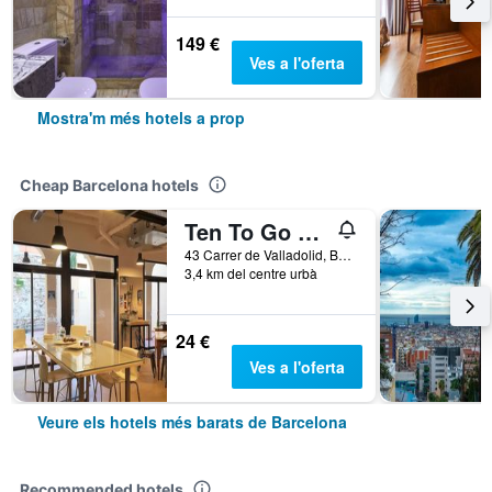
149 €
Ves a l'oferta
Mostra'm més hotels a prop
Cheap Barcelona hotels
Ten To Go Hostel
43 Carrer de Valladolid, Barcelona, Espanya
3,4 km del centre urbà
24 €
Ves a l'oferta
Veure els hotels més barats de Barcelona
Recommended hotels