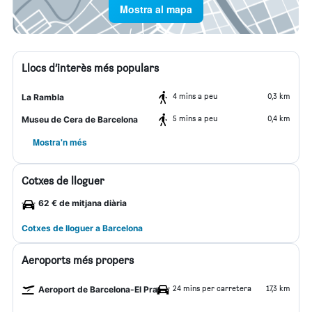
Mostra al mapa
Llocs d’interès més populars
4 mins a peu
0,3 km
La Rambla
5 mins a peu
0,4 km
Museu de Cera de Barcelona
Mostra'n més
Cotxes de lloguer
62 € de mitjana diària
Cotxes de lloguer a Barcelona
Aeroports més propers
24 mins per carretera
17,3 km
Aeroport de Barcelona-El Prat