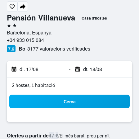
Pensión Villanueva
Casa d'hostes
2 estrelles
Barcelona, Espanya
+34 933 015 084
Bo
3177 valoracions verificades
7,6
dl. 17/08
-
dt. 18/08
2 hostes, 1 habitació
Cerca
Ofertes a partir de
47 €
/
El més barat: preu per nit