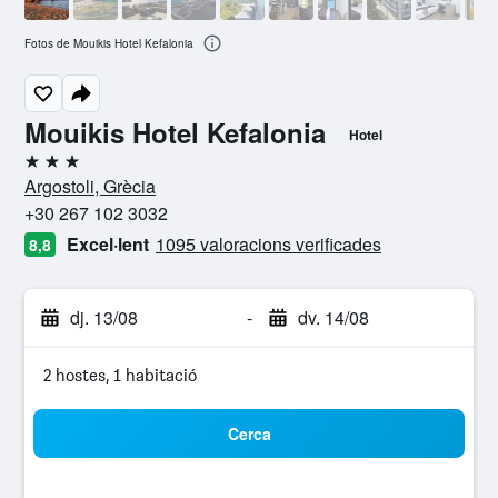
Fotos de Mouikis Hotel Kefalonia
Mouikis Hotel Kefalonia
Hotel
3 estrelles
Argostoli, Grècia
+30 267 102 3032
Excel·lent
1095 valoracions verificades
8,8
dj. 13/08
-
dv. 14/08
2 hostes, 1 habitació
Cerca