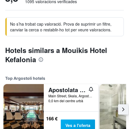
1095 valoracions verificades
No s’ha trobat cap valoració. Prova de suprimir un filtre,
canviar la cerca o restablir-ho tot per veure valoracions.
Hotels similars a Mouikis Hotel
Kefalonia
Top Argostoli hotels
Apostolata Island Resort & Spa
Main Street, Skala, Argostoli, Grècia
0,0 km del centre urbà
166 €
Ves a l'oferta