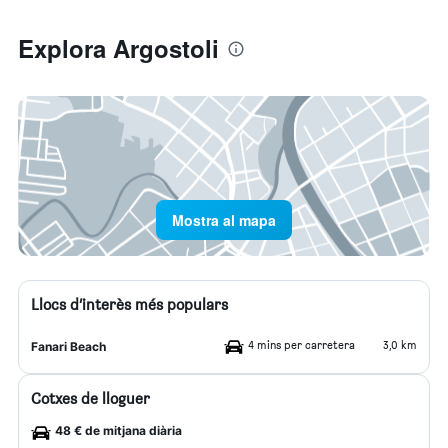
Explora Argostoli
Mostra al mapa
Llocs d’interès més populars
4 mins per carretera
3,0 km
Fanari Beach
Cotxes de lloguer
48 € de mitjana diària