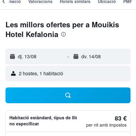
Informació
Valoracions
Hotels similars
Ubicació
PMF
Les millors ofertes per a Mouikis
Hotel Kefalonia
dj. 13/08
-
dv. 14/08
2 hostes, 1 habitació
83 €
Habitació estàndard, tipus de llit
no especificat
per nit amb impostos