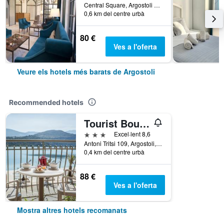
Central Square, Argostoli 1, Argostoli, Grècia
0,6 km del centre urbà
80 €
Ves a l'oferta
Veure els hotels més barats de Argostoli
Recommended hotels
Tourist Boutique Hotel
3 estrelles
Excel·lent 8,6
Antoni Tritsi 109, Argostoli, Grècia
0,4 km del centre urbà
88 €
Ves a l'oferta
Mostra altres hotels recomanats