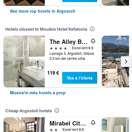
See more top hotels in Argostoli
Hotels closest to Mouikis Hotel Kefalonia
The Alley Boutique Hotel & Spa
4 estrelles
Excel·lent 8,9
Lavraga 3, Argostoli, Grècia
0,3 km del centre urbà
119 €
Ves a l'oferta
Mostra'm més hotels a prop
Cheap Argostoli hotels
Mirabel Citycenter Hotel
2 estrelles
Excel·lent 8,6