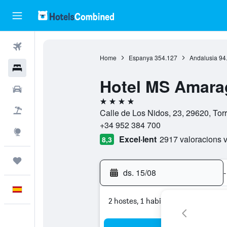
Vols
Home
Espanya
354.127
Andalusia
94
Hotels
Hotel MS Amara
Cotxes
4 estrelles
Vol+hotel
Calle de Los Nidos, 23, 29620, To
+34 952 384 700
Explore
Excel·lent
2917 valoracions v
8,3
Viatges
ds. 15/08
-
Català
2 hostes, 1 habitació