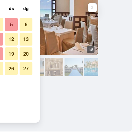
ds
dg
5
6
12
13
1/8
Altres
19
20
26
27