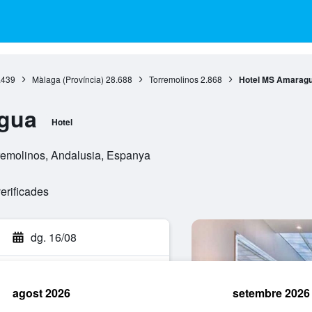
.439
Màlaga (Província)
28.688
Torremolinos
2.868
Hotel MS Amarag
gua
Hotel
rremolinos, Andalusia, Espanya
erificades
dg. 16/08
agost 2026
setembre 2026