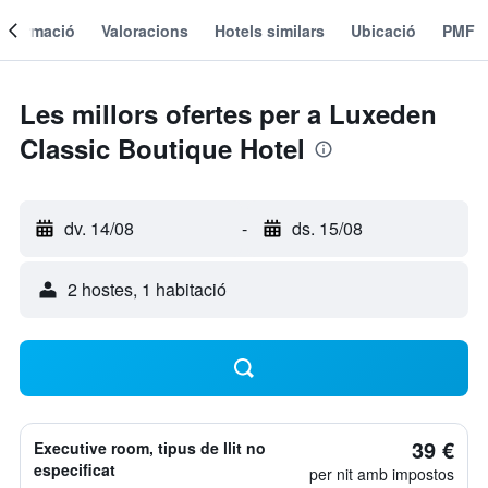
Informació
Valoracions
Hotels similars
Ubicació
PMF
Les millors ofertes per a Luxeden
Classic Boutique Hotel
dv. 14/08
-
ds. 15/08
2 hostes, 1 habitació
39 €
Executive room, tipus de llit no
especificat
per nit amb impostos