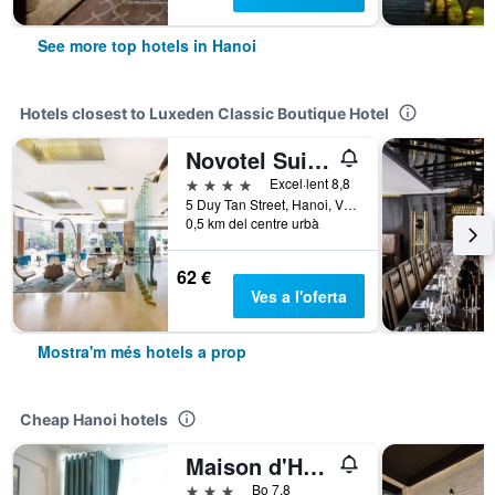
See more top hotels in Hanoi
Hotels closest to Luxeden Classic Boutique Hotel
Novotel Suites Hanoi
4 estrelles
Excel·lent 8,8
5 Duy Tan Street, Hanoi, Vietnam
0,5 km del centre urbà
62 €
Ves a l'oferta
Mostra'm més hotels a prop
Cheap Hanoi hotels
Maison d'Hanoi Hotel
3 estrelles
Bo 7,8