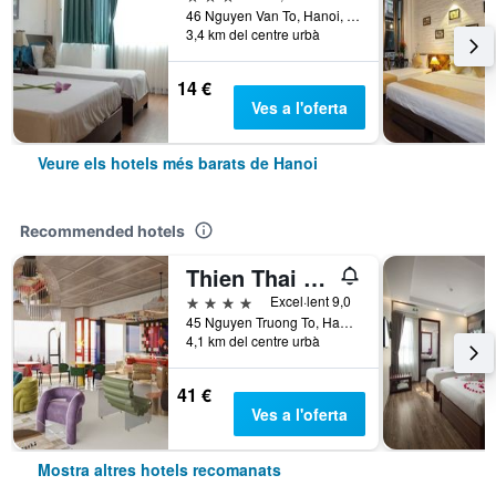
46 Nguyen Van To, Hanoi, Vietnam
3,4 km del centre urbà
14 €
Ves a l'oferta
Veure els hotels més barats de Hanoi
Recommended hotels
Thien Thai Hotel & Spa
4 estrelles
Excel·lent 9,0
45 Nguyen Truong To, Hanoi, Vietnam
4,1 km del centre urbà
41 €
Ves a l'oferta
Mostra altres hotels recomanats