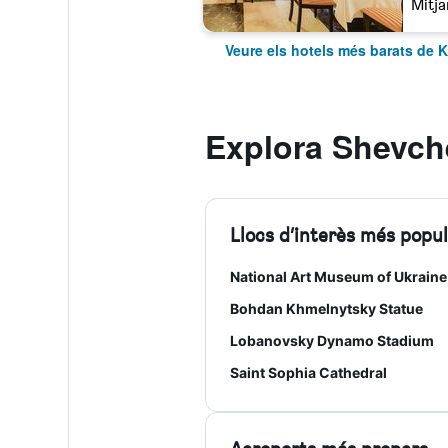
Mitja
Veure els hotels més barats de K
Explora Shevche
Llocs d’interès més popu
National Art Museum of Ukraine
Bohdan Khmelnytsky Statue
Lobanovsky Dynamo Stadium
Saint Sophia Cathedral