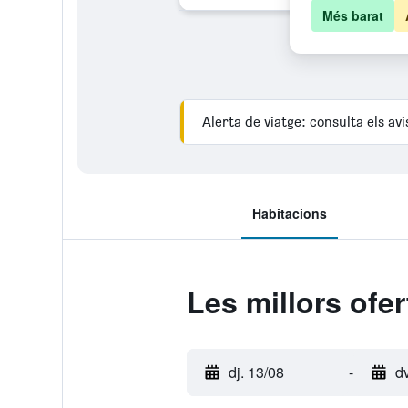
Més barat
Alerta de viatge: consulta els av
Habitacions
Les millors ofe
dj. 13/08
-
d