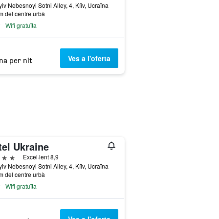
iv Nebesnoyi Sotni Alley, 4, Kíiv, Ucraïna
m del centre urbà
Wifi gratuïta
Ves a l'oferta
na per nit
tel Ukraine
trelles
Excel·lent 8,9
iv Nebesnoyi Sotni Alley, 4, Kíiv, Ucraïna
m del centre urbà
Wifi gratuïta