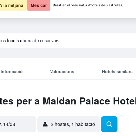
A la mitjana
Més car
Basat en el preu mitjà d'hotels de 3 estrelles.
isos locals abans de reservar.
Informació
Valoracions
Hotels similars
rtes per a Maidan Palace Hote
v. 14/08
2 hostes, 1 habitació