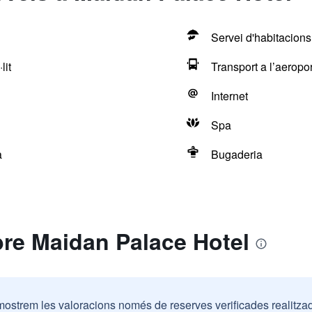
Servei d'habitacions
lit
Transport a l’aeropor
Internet
Spa
a
Bugaderia
bre Maidan Palace Hotel
mostrem les valoracions només de reserves verificades realitza