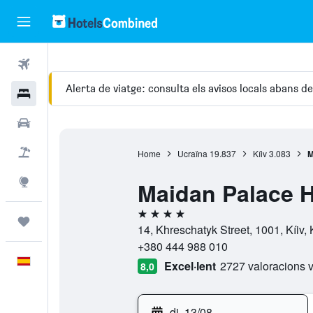
Vols
Alerta de viatge: consulta els avisos locals abans d
Hotels
Cotxes
Vol+hotel
Home
Ucraïna
19.837
Kíiv
3.083
M
Explore
Maidan Palace H
4 estrelles
Viatges
14, Khreschatyk Street, 1001, Kíiv, 
+380 444 988 010
Català
Excel·lent
2727 valoracions v
8,0
dj. 13/08
-