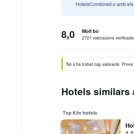
HotelsCombined o amb els n
8,0
Molt bo
2727 valoracions verificade
No s’ha trobat cap valoració. Prova d
Hotels similars
Top Kíiv hotels
Ho
4 es