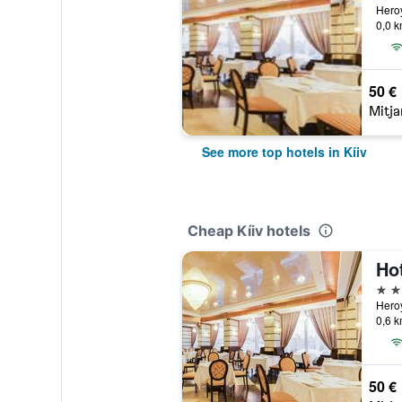
Heroy
0,0 k
50 €
Mitja
See more top hotels in Kíiv
Cheap Kíiv hotels
Ho
4 es
Heroy
0,6 k
50 €