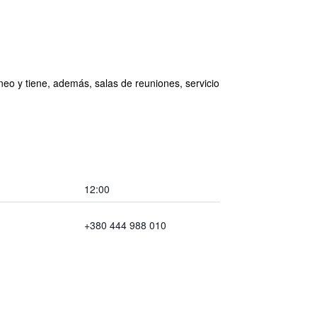
neo y tiene, además, salas de reuniones, servicio
12:00
+380 444 988 010