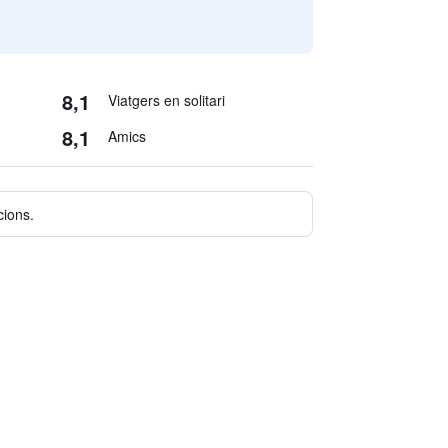
8,1
Viatgers en solitari
8,1
Amics
cions.