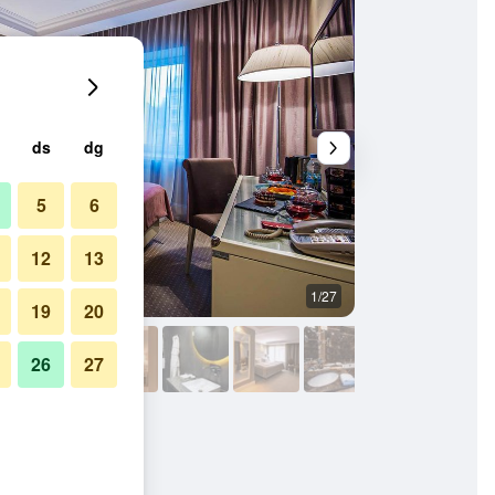
ds
dg
5
6
12
13
1/27
Sala d'estar
19
20
26
27