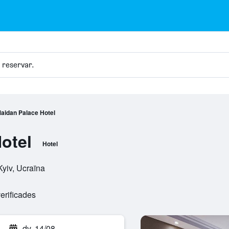
e reservar.
aidan Palace Hotel
otel
Hotel
Kyiv, Ucraïna
erificades
dv. 14/08