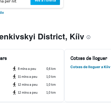
Ves a l'oferta
na per nit
íiv
nkivskyi District, Kíiv
lars
Cotxes de lloguer
Cotxes de lloguer a Kíiv
8 mins a peu
0,6 km
11 mins a peu
1,0 km
12 mins a peu
1,0 km
12 mins a peu
1,0 km