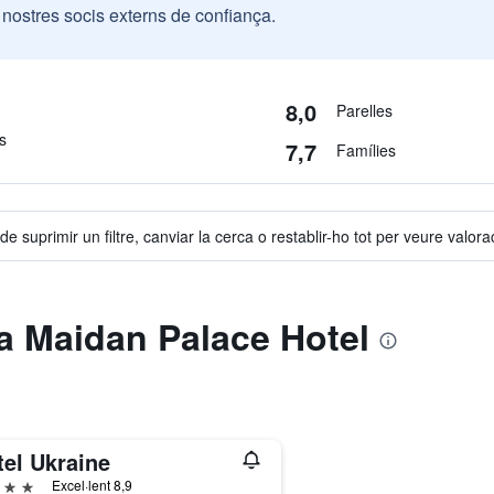
ostres socis externs de confiança.
8,0
Parelles
s
7,7
Famílies
e suprimir un filtre, canviar la cerca o restablir-ho tot per veure valora
 a Maidan Palace Hotel
tel Ukraine
trelles
Excel·lent 8,9