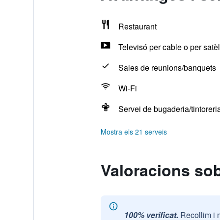
Restaurant
Televisó per cable o per satèl·
Sales de reunions/banquets
Wi-Fi
Servei de bugaderia/tintoreri
Mostra els 21 serveis
Valoracions so
100% verificat.
Recollim i 