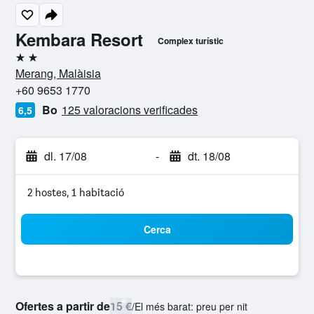
Kembara Resort
Complex turístic
2 estrelles
Merang, Malàisia
+60 9653 1770
Bo
125 valoracions verificades
6,5
dl. 17/08
-
dt. 18/08
2 hostes, 1 habitació
Cerca
Ofertes a partir de
15 €
/
El més barat: preu per nit