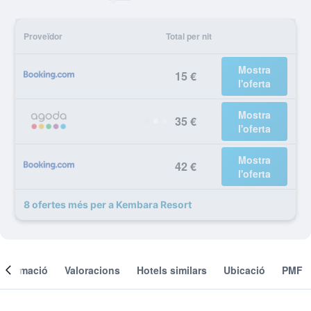
Proveïdor
Total per nit
Mostra
15 €
l'oferta
Mostra
35 €
l'oferta
Mostra
42 €
l'oferta
8 ofertes més per a Kembara Resort
Informació
Valoracions
Hotels similars
Ubicació
PMF