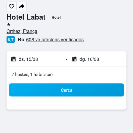
Hotel Labat
Hotel
1 estrella
Orthez, França
Bo
608 valoracions verificades
6,7
ds. 15/08
-
dg. 16/08
2 hostes, 1 habitació
Cerca