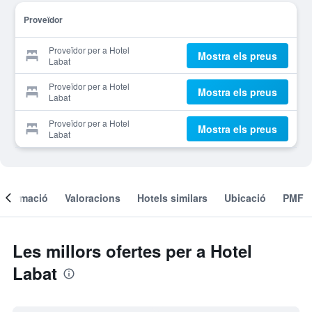
Proveïdor
Proveïdor per a Hotel
Mostra els preus
Labat
Proveïdor per a Hotel
Mostra els preus
Labat
Proveïdor per a Hotel
Mostra els preus
Labat
Informació
Valoracions
Hotels similars
Ubicació
PMF
Les millors ofertes per a Hotel
Labat