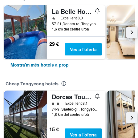
La Belle Hotel In Tongyeong
1 estrella
Excel·lent 8,0
57-21,Donam-ro, Tongyeong, Corea del Sud
1,6 km del centre urbà
29 €
Ves a l'oferta
Mostra'm més hotels a prop
Cheap Tongyeong hotels
Dorcas Tourist Hostel
Categoria 2
Excel·lent 8,1
74-9, Saeteo-gil, Tongyeong, Corea del Sud
1,8 km del centre urbà
15 €
Ves a l'oferta