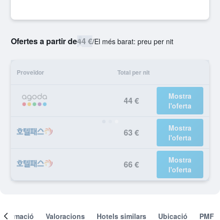
Ofertes a partir de
44 €
/
El més barat: preu per nit
Proveïdor
Total per nit
Mostra
44 €
l'oferta
Mostra
63 €
l'oferta
Mostra
66 €
l'oferta
Informació
Valoracions
Hotels similars
Ubicació
PMF