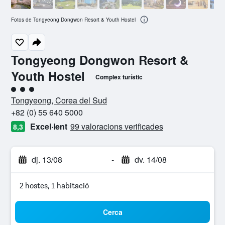
Fotos de Tongyeong Dongwon Resort & Youth Hostel
Tongyeong Dongwon Resort &
Youth Hostel
Complex turístic
Categoria 3
Tongyeong, Corea del Sud
+82 (0) 55 640 5000
Excel·lent
99 valoracions verificades
8,3
dj. 13/08
-
dv. 14/08
2 hostes, 1 habitació
Cerca