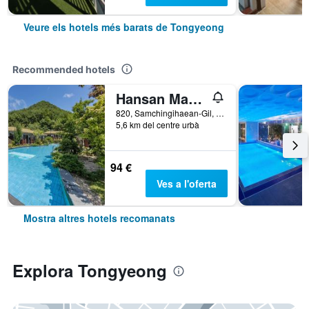
Veure els hotels més barats de Tongyeong
Recommended hotels
Hansan Marina Hotel & Resort
820, Samchingihaean-Gil, Sanyang-Eup, Tongyeong, Corea del Sud
5,6 km del centre urbà
94 €
Ves a l'oferta
Mostra altres hotels recomanats
Explora Tongyeong