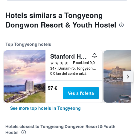
Hotels similars a Tongyeong
Dongwon Resort & Youth Hostel
Top Tongyeong hotels
Stanford Hotel and Resort Tongyeong
4 estrelles
Excel·lent 9,0
347, Donam-ro, Tongyeong, Corea del Sud
0,0 km del centre urbà
97 €
Ves a l'oferta
See more top hotels in Tongyeong
Hotels closest to Tongyeong Dongwon Resort & Youth
Hostel