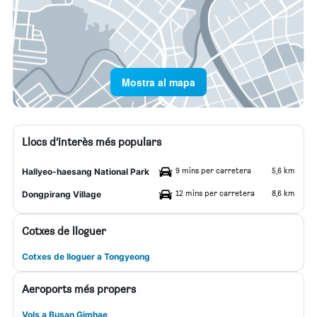
Mostra al mapa
Llocs d’interès més populars
9 mins per carretera
5,6 km
Hallyeo-haesang National Park
12 mins per carretera
8,6 km
Dongpirang Village
Cotxes de lloguer
Cotxes de lloguer a Tongyeong
Aeroports més propers
Vols a Busan Gimhae