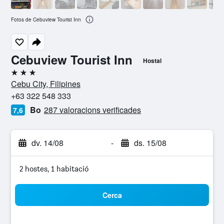
Fotos de Cebuview Tourist Inn
Cebuview Tourist Inn
Hostal
3 estrelles
Cebu City, Filipines
+63 322 548 333
Bo
287 valoracions verificades
7,6
dv. 14/08
-
ds. 15/08
2 hostes, 1 habitació
Cerca