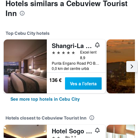
Hotels similars a Cebuview Tourist
Inn
Top Cebu City hotels
Shangri-La Mactan, Cebu
5 estrelles
Excel·lent
8,9
Punta Engano Road PO Box 86 Lapu-Lapu City, Cebu City, Filipines
0,0 km del centre urbà
136 €
Ves a l'oferta
See more top hotels in Cebu City
Hotels closest to Cebuview Tourist Inn
Hotel Sogo Cebu
2 estrelles
Bo 7,7