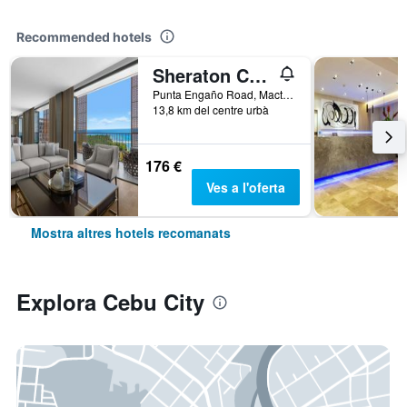
Recommended hotels
Sheraton Cebu Mactan Resort
Punta Engaño Road, Mactan Island Lapu-Lapu City, Cebu City, Filipines
13,8 km del centre urbà
176 €
Ves a l'oferta
Mostra altres hotels recomanats
Explora Cebu City