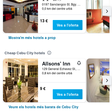
0197 Sanciangco St. Bgy. Kalubihan, Cebu City, Filipines
0,0 km del centre urbà
13 €
Ves a l'oferta
Mostra'm més hotels a prop
Cheap Cebu City hotels
Allsons' Inn
129 General Echavez St., Cebu City, Filipines
0,8 km del centre urbà
9 €
Ves a l'oferta
Veure els hotels més barats de Cebu City