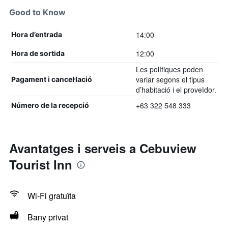
Good to Know
14:00
Hora d’entrada
12:00
Hora de sortida
Les polítiques poden
variar segons el tipus
Pagament i cancel·lació
d’habitació i el proveïdor.
+63 322 548 333
Número de la recepció
Avantatges i serveis a Cebuview
Tourist Inn
Wi-Fi gratuïta
Bany privat