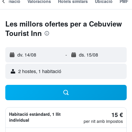
Informació
Valoracions
Hotels similars
Ubicació
PMF
Les millors ofertes per a Cebuview
Tourist Inn
dv. 14/08
-
ds. 15/08
2 hostes, 1 habitació
15 €
Habitació estàndard, 1 llit
individual
per nit amb impostos