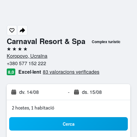
Carnaval Resort & Spa
Complex turístic
4 estrelles
Koropovo, Ucraïna
+380 577 152 222
Excel·lent
83 valoracions verificades
8,0
dv. 14/08
-
ds. 15/08
2 hostes, 1 habitació
Cerca