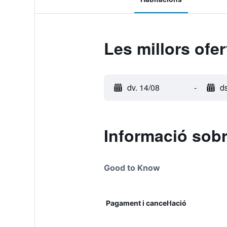
Les millors ofe
dv. 14/08
-
d
Informació sobr
Good to Know
Pagament i cancel·lació