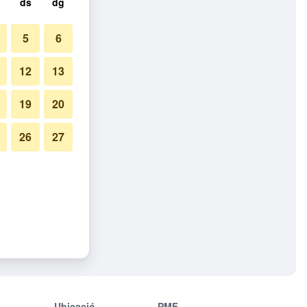
ds
dg
5
6
12
13
19
20
26
27
Ubicació
PMF