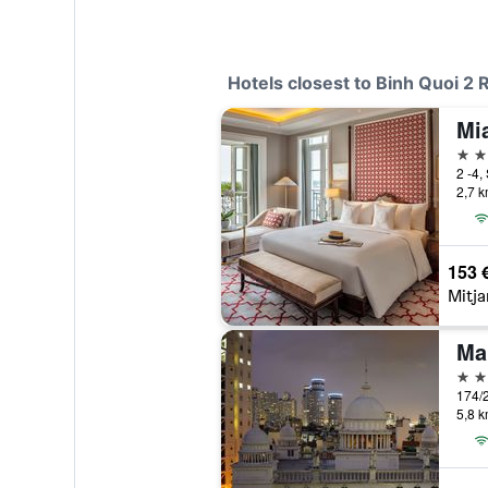
Hotels closest to Binh Quoi 2 
5 es
2,7 k
153 
Mitja
4 es
5,8 k