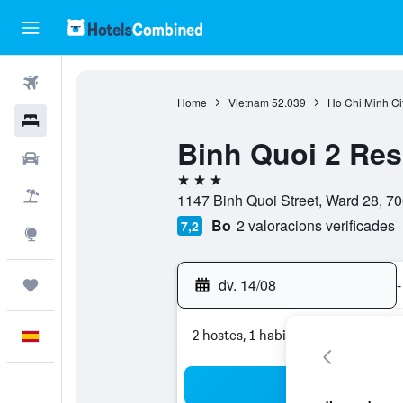
Vols
Home
Vietnam
52.039
Ho Chi Minh Ci
Hotels
Binh Quoi 2 Res
Cotxes
3 estrelles
Vol+hotel
1147 Binh Quoi Street, Ward 28, 70
Bo
2 valoracions verificades
7,2
Explore
dv. 14/08
-
Viatges
2 hostes, 1 habitació
Català
Cer