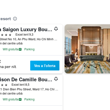
Resort
Mia Saigon Luxury Boutique Hotel
trelles
Excel·lent 9,3
2 -4, Street No 10, An Phu Ward, Ho Chi Minh City, Vietnam
m del centre urbà
Wifi gratuïta
Parking
€
Ves a l'oferta
na per nit
Maison De Camille Boutique Hotel
trelles
Excel·lent 8,5
174/21 Dien Bien Phu Street, Ward 17, Ho Chi Minh City, Vietnam
m del centre urbà
Wifi gratuïta
Parking