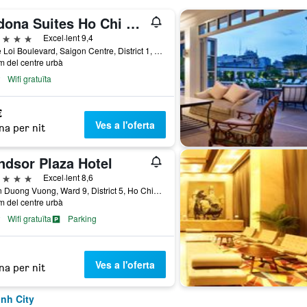
Sedona Suites Ho Chi Minh City
trelles
Excel·lent 9,4
67 Le Loi Boulevard, Saigon Centre, District 1, Ho Chi Minh City, Vietnam
m del centre urbà
Wifi gratuïta
€
Ves a l'oferta
na per nit
ndsor Plaza Hotel
trelles
Excel·lent 8,6
18 An Duong Vuong, Ward 9, District 5, Ho Chi Minh City, Vietnam
m del centre urbà
Wifi gratuïta
Parking
Ves a l'oferta
na per nit
inh City