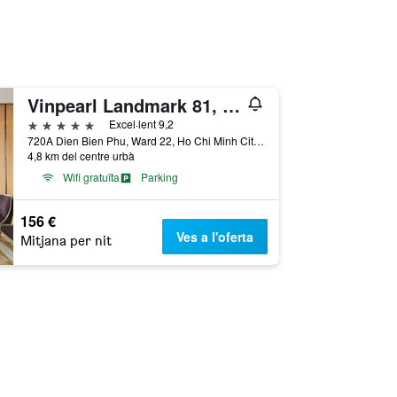
Vinpearl Landmark 81, Autograph Collection
5 estrelles
Excel·lent 9,2
720A Dien Bien Phu, Ward 22, Ho Chi Minh City, Vietnam
4,8 km del centre urbà
Wifi gratuïta
Parking
156 €
Ves a l'oferta
Mitjana per nit