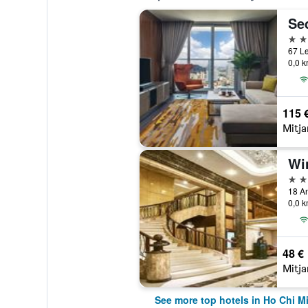
5 es
0,0 k
115 
Mitja
Wi
5 es
0,0 k
48 €
Mitja
See more top hotels in Ho Chi M