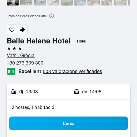
Fotos de Belle Helene Hotel
Belle Helene Hotel
Hotel
3 estrelles
Vathi, Grècia
+30 273 309 3001
Excel·lent
503 valoracions verificades
8,4
dj. 13/08
-
dv. 14/08
2 hostes, 1 habitació
Cerca