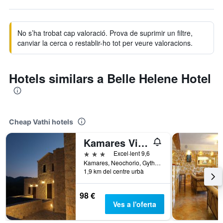
No s’ha trobat cap valoració. Prova de suprimir un filtre,
canviar la cerca o restablir-ho tot per veure valoracions.
Hotels similars a Belle Helene Hotel
Cheap Vathi hotels
Kamares Villas
3 estrelles
Excel·lent 9,6
Kamares, Neochorio, Gytheion,0, Vathi, Grècia
1,9 km del centre urbà
98 €
Ves a l'oferta