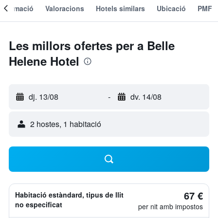
Informació
Valoracions
Hotels similars
Ubicació
PMF
Les millors ofertes per a Belle
Helene Hotel
dj. 13/08
-
dv. 14/08
2 hostes, 1 habitació
67 €
Habitació estàndard, tipus de llit
no especificat
per nit amb impostos