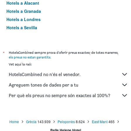
Hotels a Alacant
Hotels a Granada
Hotels a Londres
Hotels a Sevilla
Hotels a Torremolinos
*
HotelsCombined sempre prova d'oferir preus exactes; de totes maneres,
els preus no estan garantits
.
Vet aquí la raó:
HotelsCombined no n'és el venedor.
Agreguem tones de dades per a tu
Per què els preus no sempre són exactes al 100%?
Home
Grècia
143.939
Peloponès
8.624
East Mani
465
Belle Helene Hotel