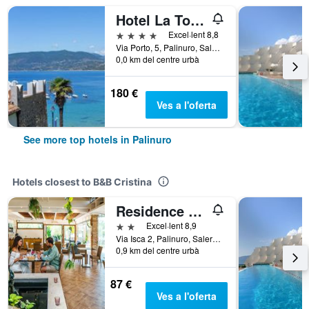
Hotel La Torre
4 estrelles
Excel·lent 8,8
Via Porto, 5, Palinuro, Salerno, Itàlia
0,0 km del centre urbà
180 €
Ves a l'oferta
See more top hotels in Palinuro
Hotels closest to B&B Cristina
Residence e B&B Villamirella
2 estrelles
Excel·lent 8,9
Via Isca 2, Palinuro, Salerno, Itàlia
0,9 km del centre urbà
87 €
Ves a l'oferta