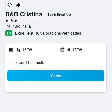
B&B Cristina
Bed & Breakfast
3 estrelles
Palinuro, Itàlia
Excel·lent
46 valoracions verificades
9,7
dg. 16/08
-
dl. 17/08
2 hostes, 1 habitació
Cerca