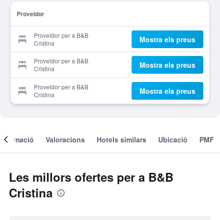
Proveïdor
Proveïdor per a B&B
Mostra els preus
Cristina
Proveïdor per a B&B
Mostra els preus
Cristina
Proveïdor per a B&B
Mostra els preus
Cristina
Informació
Valoracions
Hotels similars
Ubicació
PMF
Les millors ofertes per a B&B
Cristina