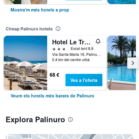
Mostra'm més hotels a prop
Cheap Palinuro hotels
Hotel Le Tre Caravelle
3 estrelles
Excel·lent 8,9
Via Santa Maria 16, Palinuro, Salerno, Itàlia
0,4 km del centre urbà
68 €
Ves a l'oferta
Veure els hotels més barats de Palinuro
Explora Palinuro