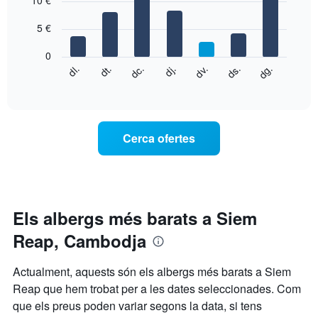
10 €
té
with
1
7
eix
5 €
bars.
X
que
0
El
mostra
dg.
dj.
dl.
dv.
dt.
ds.
dc.
següent
End
els
of
quadre
mesos.
interactive
mostra
chart
El
el
gràfic
preu
té
Cerca ofertes
mitjà
1
d'una
eix
habitació
Y
cada
que
dia
mostra
de
Els albergs més barats a Siem
el
la
preu
Reap, Cambodja
setmana
mitjà
El
d'una
gràfic
habitació
Actualment, aquests són els albergs més barats a Siem
té
Reap que hem trobat per a les dates seleccionades. Com
1
que els preus poden variar segons la data, si tens
eix