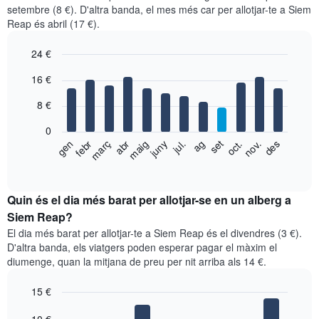
setembre (8 €). D'altra banda, el mes més car per allotjar-te a Siem
Reap és abril (17 €).
24 €
Bar
Chart
16 €
graphic.
chart
with
8 €
12
bars.
0
El
febr
maig
ag
nov.
gen
abr
jul.
oct.
març
juny
set
des
següent
End
of
gràfic
interactive
mostra
chart
el
Quin és el dia més barat per allotjar-se en un alberg a
preu
Siem Reap?
mitjà
El dia més barat per allotjar-te a Siem Reap és el divendres (3 €).
d'una
D'altra banda, els viatgers poden esperar pagar el màxim el
habitació
diumenge, quan la mitjana de preu per nit arriba als 14 €.
per
mesos
15 €
El
gràfic
Bar
Chart
graphic.
chart