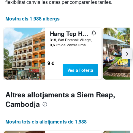
X
flexibilitat canvia les dates per comparar les tarifes.
que
mostra
els
Mostra els 1.988 albergs
dies
de
Hang Tep Hostel
la
setmana.
318, Wat Domnak Village, Salar Kamroek, Siem Reap, Cambodja
0,6 km del centre urbà
El
gràfic
té
1
9 €
eix
Ves a l'oferta
Y
que
mostra
el
Altres allotjaments a Siem Reap,
preu
mitjà
Cambodja
d'una
habitació
Mostra tots els allotjaments de 1.988