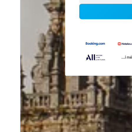
...i m