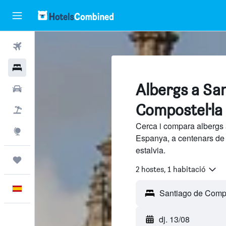
Vols
Hotels
Albergs a Sa
Cotxes
Compostel·la
Vol+hotel
Cerca i compara albergs 
Explore
Espanya, a centenars de 
estalvia.
Viatges
2 hostes, 1 habitació
Català
dj. 13/08