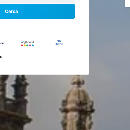
Cerca
és