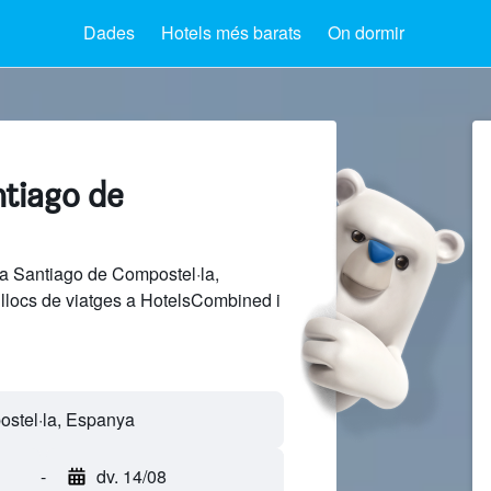
Dades
Hotels més barats
On dormir
ntiago de
a Santiago de Compostel·la,
llocs de viatges a HotelsCombined i
-
dv. 14/08