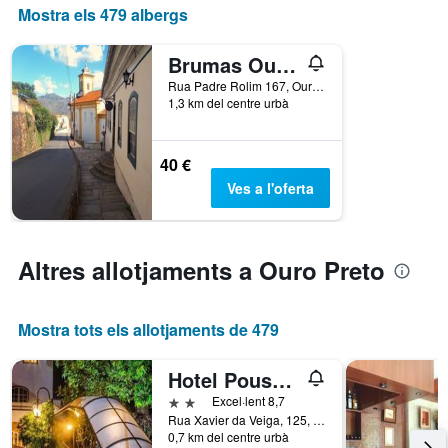
mostra
Mostra els 479 albergs
el
nombre
Brumas Ouro Preto Hostel e Pousada
de
dies
Rua Padre Rolim 167, Ouro Preto, Brasil
abans
1,3 km del centre urbà
de
l'estada
El
40 €
gràfic
Ves a l'oferta
té
1
eix
Y
Altres allotjaments a Ouro Preto
que
mostra
el
preu
Mostra tots els allotjaments de 479
mitjà
d'una
Hotel Pousada Arcádia Mineira
habitació
2 estrelles
Excel·lent 8,7
Rua Xavier da Veiga, 125, Ouro Preto, Brasil
0,7 km del centre urbà