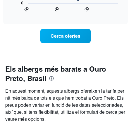
X
0
gràfic
que
90
60
30
mostra
End
mostra
of
com
els
interactive
varia
chart
dies
el
de
preu
la
Cerca ofertes
d'una
setmana.
habitació
El
a
gràfic
mesura
té
que
1
s'acosta
Els albergs més barats a Ouro
eix
la
Y
Preto, Brasil
data
que
de
mostra
l'estada
el
En aquest moment, aquests albergs ofereixen la tarifa per
El
preu
nit més baixa de tots els que hem trobat a Ouro Preto. Els
gràfic
mitjà
preus poden variar en funció de les dates seleccionades,
té
d'una
1
habitació
així que, si tens flexibilitat, utilitza el formulari de cerca per
eix
veure més opcions.
X
que