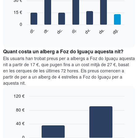
30 €
té
with
1
7
eix
15 €
bars.
X
que
0
El
mostra
dg.
dj.
dl.
dv.
dt.
ds.
dc.
següent
End
els
of
quadre
mesos.
interactive
mostra
chart
El
el
Quant costa un alberg a Foz do Iguaçu aquesta nit?
gràfic
preu
Els usuaris han trobat preus per a albergs a Foz do Iguaçu aquesta
té
mitjà
nit a partir de 17 €, que pugen fins a un cost mitjà de 27 €, basat
1
d'una
eix
en les cerques de les últimes 72 hores. Els preus comencen a
habitació
Y
partir de per a un alberg de 4 estrelles a Foz do Iguaçu per a
cada
que
aquesta nit.
dia
mostra
de
el
120 €
la
preu
setmana
Bar
Chart
mitjà
graphic.
chart
El
80 €
d'una
with
gràfic
habitació
2
té
bars.
40 €
1
eix
El
0