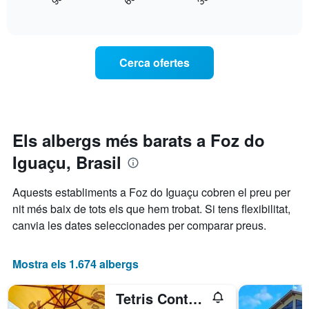
mostra
End
gràfic
of
com
interactive
té
varia
chart
1
el
eix
preu
Cerca ofertes
X
d'una
que
habitació
mostra
a
les
mesura
categories
que
d'hotels
s'acosta
Els albergs més barats a Foz do
per
la
estrelles.
Iguaçu, Brasil
data
El
de
gràfic
l'estada
Aquests establiments a Foz do Iguaçu cobren el preu per
té
El
nit més baix de tots els que hem trobat. Si tens flexibilitat,
1
gràfic
eix
canvia les dates seleccionades per comparar preus.
té
Y
1
que
eix
mostra
Mostra els 1.674 albergs
X
el
que
preu
mostra
Tetris Container Hostel
mitjà
el