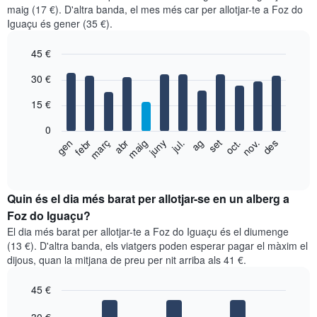
maig (17 €). D'altra banda, el mes més car per allotjar-te a Foz do
Iguaçu és gener (35 €).
45 €
Bar
Chart
30 €
graphic.
chart
with
15 €
12
bars.
0
El
febr
maig
ag
nov.
gen
abr
jul.
oct.
març
juny
set
des
següent
End
of
gràfic
interactive
mostra
chart
el
Quin és el dia més barat per allotjar-se en un alberg a
preu
Foz do Iguaçu?
mitjà
El dia més barat per allotjar-te a Foz do Iguaçu és el diumenge
d'una
(13 €). D'altra banda, els viatgers poden esperar pagar el màxim el
habitació
dijous, quan la mitjana de preu per nit arriba als 41 €.
per
mesos
45 €
El
gràfic
Bar
Chart
graphic.
chart