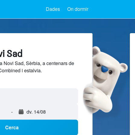
Dades
On dormir
vi Sad
a Novi Sad, Sèrbia, a centenars de
Combined i estalvia.
-
dv. 14/08
Cerca