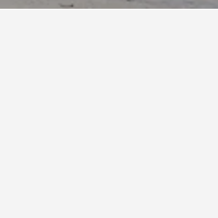
ad.
Sad?
re
arç
es