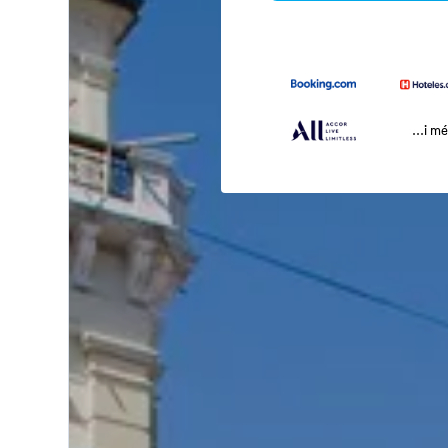
...i m