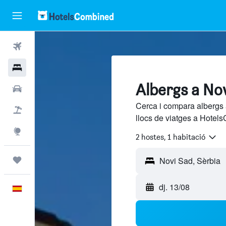
Vols
Hotels
Albergs a No
Cotxes
Cerca i compara albergs 
Vol+hotel
llocs de viatges a Hotels
Explore
2 hostes, 1 habitació
Viatges
dj. 13/08
Català