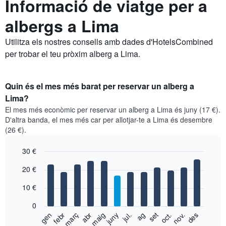
Informació de viatge per a
albergs a Lima
Utilitza els nostres consells amb dades d'HotelsCombined
per trobar el teu pròxim alberg a Lima.
Quin és el mes més barat per reservar un alberg a
Lima?
El mes més econòmic per reservar un alberg a Lima és juny (17 €).
D'altra banda, el mes més car per allotjar-te a Lima és desembre
(26 €).
30 €
Bar
Chart
20 €
graphic.
chart
with
10 €
12
bars.
0
El
febr
maig
ag
nov.
gen
abr
jul.
oct.
març
juny
set
des
següent
End