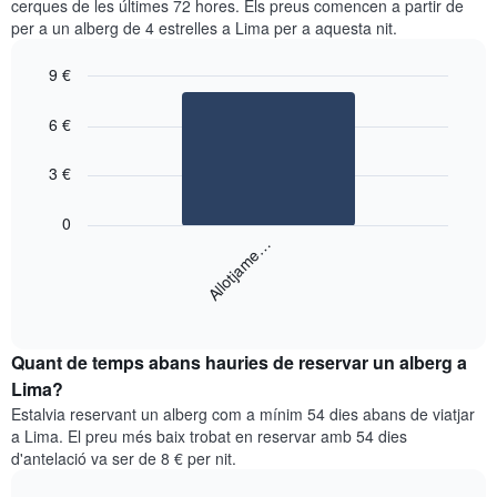
eix
cerques de les últimes 72 hores. Els preus comencen a partir de
habitació
Y
per a un alberg de 4 estrelles a Lima per a aquesta nit.
cada
que
dia
mostra
9 €
de
el
Bar
la
Chart
preu
graphic.
chart
setmana
6 €
mitjà
with
El
d'una
1
gràfic
bar.
3 €
habitació
té
1
El
0
eix
següent
Allotjame…
X
gràfic
que
mostra
mostra
End
el
els
of
preu
interactive
dies
mitjà
chart
de
Quant de temps abans hauries de reservar un alberg a
d'una
la
habitació
Lima?
setmana.
per
Estalvia reservant un alberg com a mínim 54 dies abans de viatjar
El
a
a Lima. El preu més baix trobat en reservar amb 54 dies
gràfic
aquesta
d'antelació va ser de 8 € per nit.
té
nit
1
segons