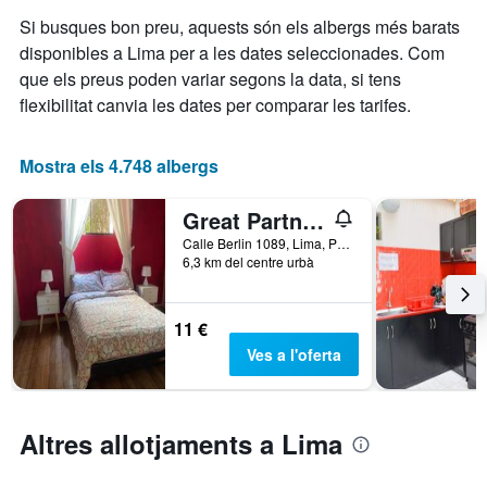
El
de
gràfic
Si busques bon preu, aquests són els albergs més barats
l'estada
té
El
disponibles a Lima per a les dates seleccionades. Com
1
gràfic
que els preus poden variar segons la data, si tens
eix
té
flexibilitat canvia les dates per comparar les tarifes.
Y
1
que
eix
mostra
X
Mostra els 4.748 albergs
el
que
preu
mostra
mitjà
el
Great Partners hostel
d'una
nombre
Calle Berlin 1089, Lima, Perú
habitació
de
6,3 km del centre urbà
per
dies
a
abans
aquesta
de
11 €
nit,
l'estada
trobat
Ves a l'oferta
El
en
gràfic
els
té
darrers
1
3
Altres allotjaments a Lima
eix
dies
Y
que