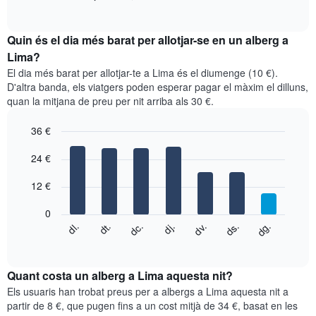
of
gràfic
interactive
mostra
chart
el
Quin és el dia més barat per allotjar-se en un alberg a
preu
Lima?
mitjà
El dia més barat per allotjar-te a Lima és el diumenge (10 €).
d'una
D'altra banda, els viatgers poden esperar pagar el màxim el dilluns,
habitació
quan la mitjana de preu per nit arriba als 30 €.
per
mesos
36 €
El
gràfic
Bar
Chart
graphic.
24 €
té
chart
with
1
7
eix
12 €
bars.
X
que
0
El
mostra
dg.
dj.
dl.
dv.
dt.
ds.
dc.
següent
End
els
of
quadre
mesos.
interactive
mostra
chart
El
el
Quant costa un alberg a Lima aquesta nit?
gràfic
preu
Els usuaris han trobat preus per a albergs a Lima aquesta nit a
té
mitjà
partir de 8 €, que pugen fins a un cost mitjà de 34 €, basat en les
1
d'una