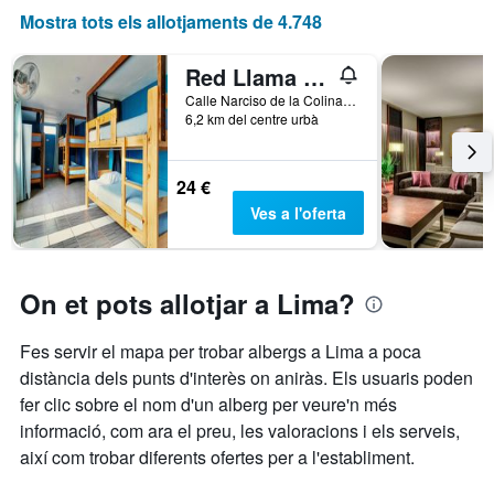
mostra
Mostra tots els allotjaments de 4.748
el
preu
Red Llama Eco Hostel
mitjà
d'una
Calle Narciso de la Colina 183 Miraflores, Lima, Perú
habitació
6,2 km del centre urbà
24 €
Ves a l'oferta
On et pots allotjar a Lima?
Fes servir el mapa per trobar albergs a Lima a poca
distància dels punts d'interès on aniràs. Els usuaris poden
fer clic sobre el nom d'un alberg per veure'n més
informació, com ara el preu, les valoracions i els serveis,
així com trobar diferents ofertes per a l'establiment.