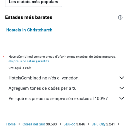
Les ciutats més populars
Estades més barates
Hostels in Christchurch
*
HotelsCombined sempre prova d'oferir preus exactes; de totes maneres,
els preus no estan garantits
.
Vet aquí la raó:
HotelsCombined no n'és el venedor.
Agreguem tones de dades per a tu
Per què els preus no sempre són exactes al 100%?
Home
Corea del Sud
39.583
Jeju-do
3.846
Jeju City
2.241