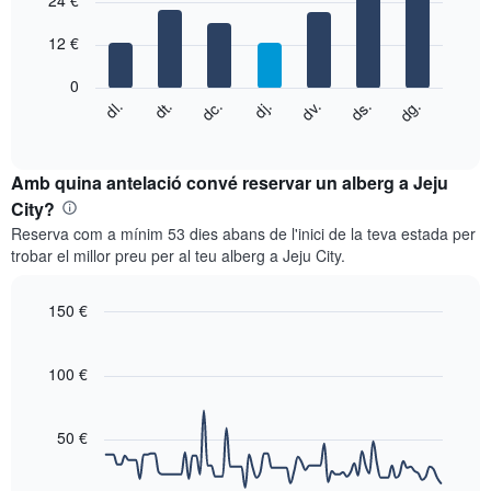
24 €
té
with
1
7
eix
12 €
bars.
X
que
0
El
mostra
dg.
dj.
dl.
dv.
dt.
ds.
dc.
següent
End
els
of
quadre
mesos.
interactive
mostra
chart
El
el
Amb quina antelació convé reservar un alberg a Jeju
gràfic
preu
City?
té
mitjà
1
Reserva com a mínim 53 dies abans de l'inici de la teva estada per
d'una
eix
trobar el millor preu per al teu alberg a Jeju City.
habitació
Y
cada
que
dia
150 €
mostra
de
el
Line
Chart
la
graphic.
chart
preu
setmana
with
100 €
mitjà
El
90
d'una
data
gràfic
habitació
points.
té
50 €
1
El
eix
següent