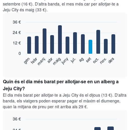
setembre (16 €). D'altra banda, el mes més car per allotjar-te a
Jeju City és maig (33 €).
36 €
Bar
Chart
24 €
graphic.
chart
with
12 €
12
bars.
0
El
febr
maig
ag
nov.
gen
abr
jul.
oct.
març
juny
set
des
següent
End
of
gràfic
interactive
mostra
chart
el
Quin és el dia més barat per allotjar-se en un alberg a
preu
Jeju City?
mitjà
El dia més barat per allotjar-te a Jeju City és el dijous (13 €). D'altra
d'una
banda, els viatgers poden esperar pagar el màxim el diumenge,
habitació
quan la mitjana de preu per nit arriba als 29 €.
per
mesos
36 €
El
gràfic
Bar
Chart
graphic.
chart