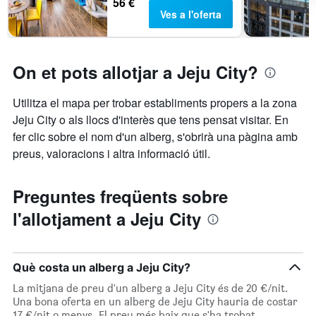
56 €
mostra
Ves a l'oferta
el
nombre
de
dies
On et pots allotjar a Jeju City?
abans
de
l'estada
Utilitza el mapa per trobar establiments propers a la zona
El
Jeju City o als llocs d'interès que tens pensat visitar. En
gràfic
fer clic sobre el nom d'un alberg, s'obrirà una pàgina amb
té
1
preus, valoracions i altra informació útil.
eix
Y
que
Preguntes freqüents sobre
mostra
l'allotjament a Jeju City
el
preu
mitjà
d'una
Què costa un alberg a Jeju City?
habitació
La mitjana de preu d'un alberg a Jeju City és de 20 €/nit.
Una bona oferta en un alberg de Jeju City hauria de costar
17 €/nit o menys. El preu més baix que s'ha trobat