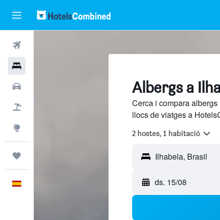
Vols
Hotels
Albergs a Ilh
Cotxes
Cerca i compara albergs a
Vol+hotel
llocs de viatges a Hotels
Explore
2 hostes, 1 habitació
Viatges
ds. 15/08
Català