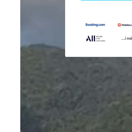
...i m