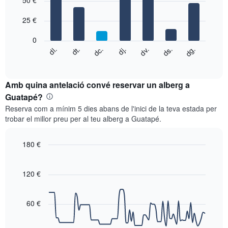
50 €
té
with
1
7
eix
25 €
bars.
X
que
0
El
mostra
dg.
dj.
dl.
dv.
dt.
ds.
dc.
següent
End
els
of
quadre
mesos.
interactive
mostra
chart
El
el
Amb quina antelació convé reservar un alberg a
gràfic
preu
Guatapé?
té
mitjà
1
Reserva com a mínim 5 dies abans de l'inici de la teva estada per
d'una
eix
trobar el millor preu per al teu alberg a Guatapé.
habitació
Y
cada
que
dia
180 €
mostra
de
el
Line
Chart
la
graphic.
chart
preu
setmana
with
120 €
mitjà
El
90
d'una
data
gràfic
habitació
points.
té
60 €
1
El
eix
següent