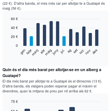
(22 €). D'altra banda, el mes més car per allotjar-te a Guatapé és
maig (56 €).
60 €
Bar
Chart
40 €
graphic.
chart
with
20 €
12
bars.
0
El
febr
maig
ag
nov.
gen
abr
jul.
oct.
març
juny
set
des
següent
End
of
gràfic
interactive
mostra
chart
el
Quin és el dia més barat per allotjar-se en un alberg a
preu
Guatapé?
mitjà
El dia més barat per allotjar-te a Guatapé és el dimecres (13 €).
d'una
D'altra banda, els viatgers poden esperar pagar el màxim el
habitació
divendres, quan la mitjana de preu per nit arriba als 62 €.
per
mesos
75 €
El
gràfic
Bar
Chart
graphic.
chart