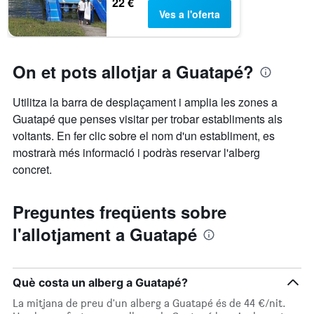
22 €
mostra
Ves a l'oferta
el
nombre
de
dies
On et pots allotjar a Guatapé?
abans
de
l'estada
Utilitza la barra de desplaçament i amplia les zones a
El
Guatapé que penses visitar per trobar establiments als
gràfic
voltants. En fer clic sobre el nom d'un establiment, es
té
1
mostrarà més informació i podràs reservar l'alberg
eix
concret.
Y
que
mostra
Preguntes freqüents sobre
el
l'allotjament a Guatapé
preu
mitjà
d'una
habitació
Què costa un alberg a Guatapé?
La mitjana de preu d'un alberg a Guatapé és de 44 €/nit.