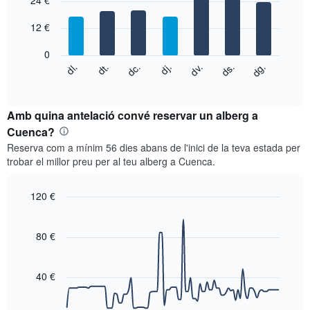
24 €
té
with
1
7
eix
12 €
bars.
X
que
0
El
mostra
dg.
dj.
dl.
dv.
dt.
ds.
dc.
següent
End
els
of
quadre
mesos.
interactive
mostra
chart
El
el
Amb quina antelació convé reservar un alberg a
gràfic
preu
Cuenca?
té
mitjà
1
Reserva com a mínim 56 dies abans de l'inici de la teva estada per
d'una
eix
trobar el millor preu per al teu alberg a Cuenca.
habitació
Y
cada
que
dia
120 €
mostra
de
el
Line
Chart
la
graphic.
chart
preu
setmana
with
80 €
mitjà
El
90
d'una
data
gràfic
habitació
points.
té
40 €
1
El
eix
següent