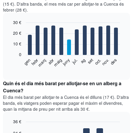
(15 €). D'altra banda, el mes més car per allotjar-te a Cuenca és
febrer (28 €).
30 €
Bar
Chart
20 €
graphic.
chart
with
10 €
12
bars.
0
El
febr
maig
ag
nov.
gen
abr
jul.
oct.
març
juny
set
des
següent
End
of
gràfic
interactive
mostra
chart
el
Quin és el dia més barat per allotjar-se en un alberg a
preu
Cuenca?
mitjà
El dia més barat per allotjar-te a Cuenca és el dilluns (17 €). D'altra
d'una
banda, els viatgers poden esperar pagar el màxim el divendres,
habitació
quan la mitjana de preu per nit arriba als 30 €.
per
mesos
36 €
El
gràfic
Bar
Chart
graphic.
chart