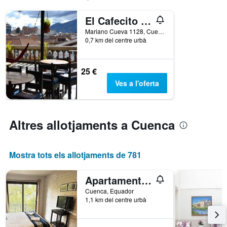
mostra
el
El Cafecito Hostel Cuenca
nombre
de
Mariano Cueva 1128, Cuenca, Equador
0,7 km del centre urbà
dies
abans
de
l'estada
25 €
El
Ves a l'oferta
gràfic
té
1
eix
Altres allotjaments a Cuenca
Y
que
mostra
Mostra tots els allotjaments de 781
el
preu
mitjà
Apartamentos Otorongo
d'una
Cuenca, Equador
habitació
1,1 km del centre urbà