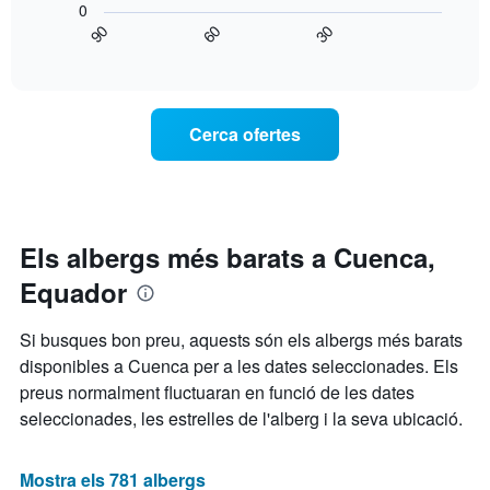
X
0
gràfic
que
90
60
30
mostra
End
mostra
of
com
els
interactive
varia
chart
dies
el
de
preu
la
Cerca ofertes
d'una
setmana.
habitació
El
a
gràfic
mesura
té
que
1
s'acosta
Els albergs més barats a Cuenca,
eix
la
Y
Equador
data
que
de
mostra
l'estada
el
Si busques bon preu, aquests són els albergs més barats
El
preu
disponibles a Cuenca per a les dates seleccionades. Els
gràfic
mitjà
preus normalment fluctuaran en funció de les dates
té
d'una
1
habitació
seleccionades, les estrelles de l'alberg i la seva ubicació.
eix
X
que
Mostra els 781 albergs