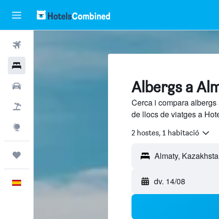
Vols
Hotels
Albergs a Al
Cotxes
Cerca i compara albergs 
Vol+hotel
de llocs de viatges a Hot
Explore
2 hostes, 1 habitació
Viatges
dv. 14/08
Català