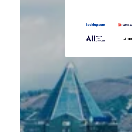
...i m