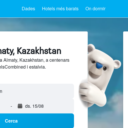
Dades
Hotels més barats
On dormir
maty, Kazakhstan
a Almaty, Kazakhstan, a centenars
elsCombined i estalvia.
-
ds. 15/08
Cerca