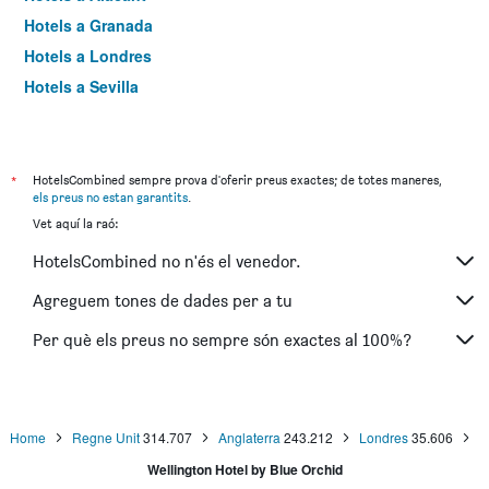
Hotels a Granada
Hotels a Londres
Hotels a Sevilla
Hotels a Torremolinos
*
HotelsCombined sempre prova d'oferir preus exactes; de totes maneres,
els preus no estan garantits
.
Vet aquí la raó:
HotelsCombined no n'és el venedor.
Agreguem tones de dades per a tu
Per què els preus no sempre són exactes al 100%?
Home
Regne Unit
314.707
Anglaterra
243.212
Londres
35.606
Wellington Hotel by Blue Orchid