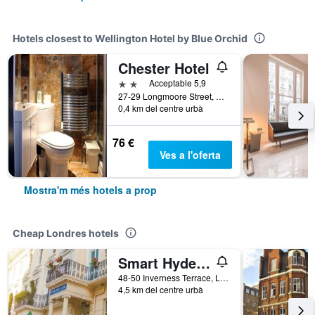
Hotels closest to Wellington Hotel by Blue Orchid
Chester Hotel
2 estrelles
Acceptable 5,9
27-29 Longmoore Street, Londres, Regne Unit
0,4 km del centre urbà
76 €
Ves a l'oferta
Mostra'm més hotels a prop
Cheap Londres hotels
Smart Hyde Park Inn
48-50 Inverness Terrace, Londres, Regne Unit
4,5 km del centre urbà