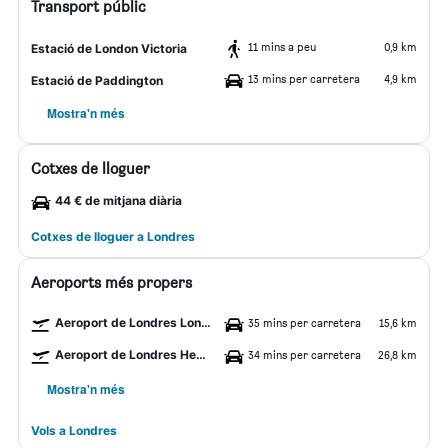
Transport públic
11 mins a peu
0,9 km
Estació de London Victoria
13 mins per carretera
4,9 km
Estació de Paddington
Mostra'n més
Cotxes de lloguer
44 € de mitjana diària
Cotxes de lloguer a Londres
Aeroports més propers
Aeroport de Londres London City
35 mins per carretera
15,6 km
Aeroport de Londres Heathrow
34 mins per carretera
26,8 km
Mostra'n més
Vols a Londres