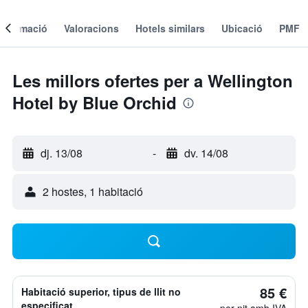
Informació
Valoracions
Hotels similars
Ubicació
PMF
Les millors ofertes per a Wellington
Hotel by Blue Orchid
dj. 13/08
-
dv. 14/08
2 hostes, 1 habitació
85 €
Habitació superior, tipus de llit no
especificat