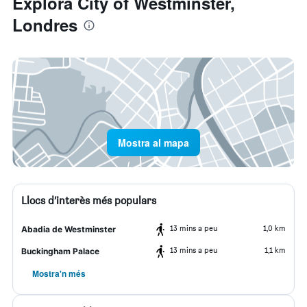
Explora City of Westminster,
Londres
Mostra al mapa
Llocs d’interès més populars
13 mins a peu
1,0 km
Abadia de Westminster
13 mins a peu
1,1 km
Buckingham Palace
Mostra'n més