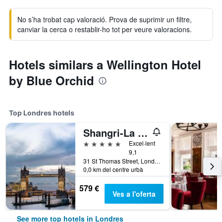
No s’ha trobat cap valoració. Prova de suprimir un filtre,
canviar la cerca o restablir-ho tot per veure valoracions.
Hotels similars a Wellington Hotel
by Blue Orchid
Top Londres hotels
Shangri-La The Shard, London
5 estrelles
Excel·lent
9,1
31 St Thomas Street, Londres, Regne Unit
0,0 km del centre urbà
579 €
Ves a l'oferta
See more top hotels in Londres