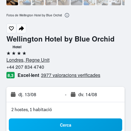
Fotos de Wellington Hotel by Blue Orchid
Wellington Hotel by Blue Orchid
Hotel
4 estrelles
Londres, Regne Unit
+44 207 834 4740
Excel·lent
3977 valoracions verificades
8,3
dj. 13/08
-
dv. 14/08
2 hostes, 1 habitació
Cerca