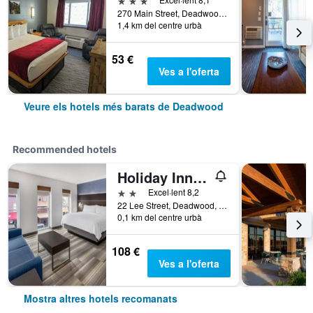
270 Main Street, Deadwood, SD, Estats Units
1,4 km del centre urbà
53 €
Ves a l'oferta
Veure els hotels més barats de Deadwood
Recommended hotels
Holiday Inn Express & Suites Deadwood-Gold Dust Casino By IHG
2 estrelles
Excel·lent 8,2
22 Lee Street, Deadwood, SD, Estats Units
0,1 km del centre urbà
108 €
Ves a l'oferta
Mostra altres hotels recomanats