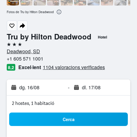
Fotos de Tru by Hilton Deadwood
Tru by Hilton Deadwood
Hotel
3 estrelles
Deadwood, SD
+1 605 571 1001
Excel·lent
1104 valoracions verificades
8,2
dg. 16/08
-
dl. 17/08
2 hostes, 1 habitació
Cerca