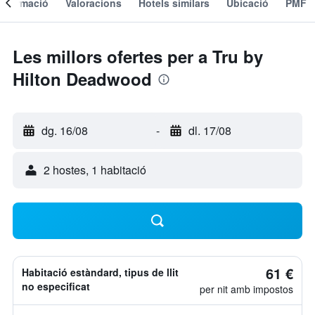
Informació
Valoracions
Hotels similars
Ubicació
PMF
Les millors ofertes per a Tru by
Hilton Deadwood
dg. 16/08
-
dl. 17/08
2 hostes, 1 habitació
61 €
Habitació estàndard, tipus de llit
no especificat
per nit amb impostos