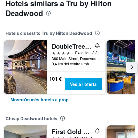
Hotels similars a Tru by Hilton
Deadwood
Hotels closest to Tru by Hilton Deadwood
DoubleTree by Hilton Deadwood at Cadillac Jack's
4 estrelles
Excel·lent 8,8
360 Main Street, Deadwood, SD, Estats Units
0,4 km del centre urbà
101 €
Ves a l'oferta
Mostra'm més hotels a prop
Cheap Deadwood hotels
First Gold Gaming Resort
3 estrelles
Excel·lent 8,1