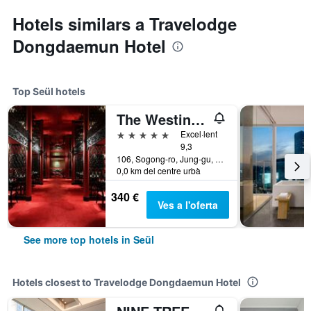
Hotels similars a Travelodge
Dongdaemun Hotel
Top Seül hotels
The Westin Josun Seoul
5 estrelles
Excel·lent
9,3
106, Sogong-ro, Jung-gu, Seül, Corea del Sud
0,0 km del centre urbà
340 €
Ves a l'oferta
See more top hotels in Seül
Hotels closest to Travelodge Dongdaemun Hotel