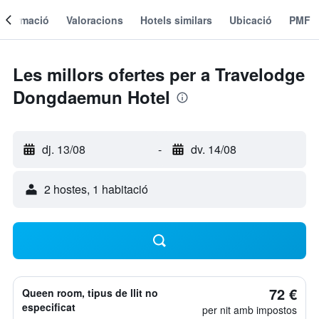
Informació
Valoracions
Hotels similars
Ubicació
PMF
Les millors ofertes per a Travelodge
Dongdaemun Hotel
dj. 13/08
-
dv. 14/08
2 hostes, 1 habitació
72 €
Queen room, tipus de llit no
especificat
per nit amb impostos