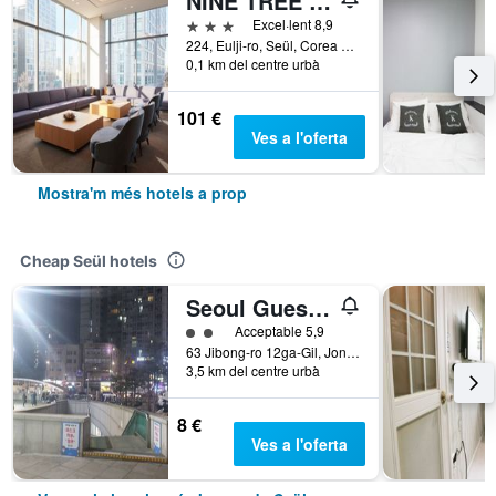
NINE TREE BY PARNAS SEOUL DONGDAEMUN
3 estrelles
Excel·lent 8,9
224, Eulji-ro, Seül, Corea del Sud
0,1 km del centre urbà
101 €
Ves a l'oferta
Mostra'm més hotels a prop
Cheap Seül hotels
Seoul Guesthouse Foreigners Only
Categoria 2
Acceptable 5,9
63 Jibong-ro 12ga-Gil, Jongno-gu, Seül, Corea del Sud
3,5 km del centre urbà
8 €
Ves a l'oferta