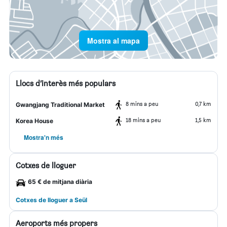
Mostra al mapa
Llocs d’interès més populars
8 mins a peu
0,7 km
Gwangjang Traditional Market
18 mins a peu
1,5 km
Korea House
Mostra'n més
Cotxes de lloguer
65 € de mitjana diària
Cotxes de lloguer a Seül
Aeroports més propers