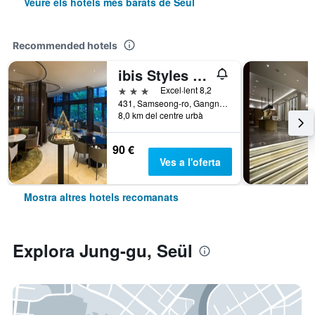
Veure els hotels més barats de Seül
Recommended hotels
ibis Styles Ambassador Seoul Gangnam
3 estrelles
Excel·lent 8,2
431, Samseong-ro, Gangnam-gu, Seül, Corea del Sud
8,0 km del centre urbà
90 €
Ves a l'oferta
Mostra altres hotels recomanats
Explora Jung-gu, Seül