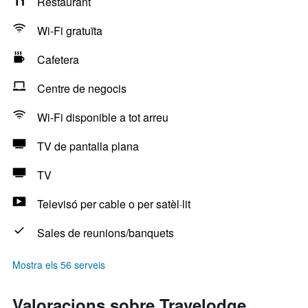
Restaurant
Wi-Fi gratuïta
Cafetera
Centre de negocis
Wi-Fi disponible a tot arreu
TV de pantalla plana
TV
Televisó per cable o per satèl·lit
Sales de reunions/banquets
Mostra els 56 serveis
Valoracions sobre Travelodge