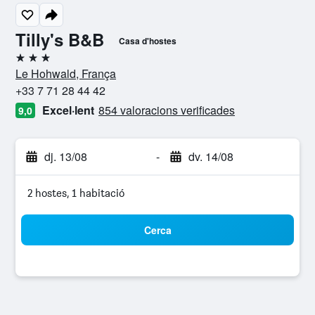
Tilly's B&B
Casa d'hostes
3 estrelles
Le Hohwald, França
+33 7 71 28 44 42
Excel·lent
854 valoracions verificades
9,0
dj. 13/08
-
dv. 14/08
2 hostes, 1 habitació
Cerca