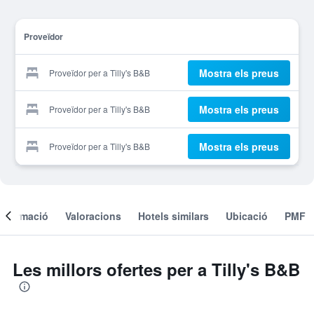
Proveïdor
Mostra els preus
Proveïdor per a Tilly's B&B
Mostra els preus
Proveïdor per a Tilly's B&B
Mostra els preus
Proveïdor per a Tilly's B&B
Informació
Valoracions
Hotels similars
Ubicació
PMF
Les millors ofertes per a Tilly's B&B