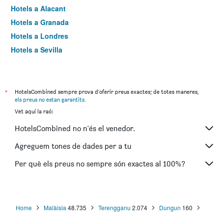
Hotels a Alacant
Hotels a Granada
Hotels a Londres
Hotels a Sevilla
Hotels a Torremolinos
*
HotelsCombined sempre prova d'oferir preus exactes; de totes maneres,
els preus no estan garantits
.
Vet aquí la raó:
HotelsCombined no n'és el venedor.
Agreguem tones de dades per a tu
Per què els preus no sempre són exactes al 100%?
Home
Malàisia
48.735
Terengganu
2.074
Dungun
160