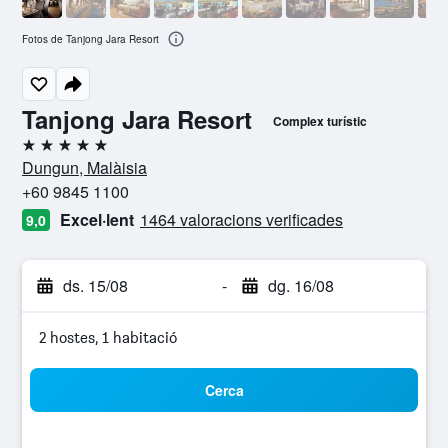
Fotos de Tanjong Jara Resort
Tanjong Jara Resort
Complex turístic
5 estrelles
Dungun, Malàisia
+60 9845 1100
Excel·lent
1464 valoracions verificades
9,0
ds. 15/08
-
dg. 16/08
2 hostes, 1 habitació
Cerca