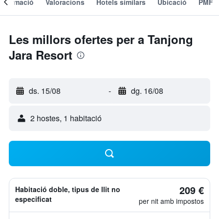
Informació
Valoracions
Hotels similars
Ubicació
PMF
Les millors ofertes per a Tanjong
Jara Resort
ds. 15/08
-
dg. 16/08
2 hostes, 1 habitació
209 €
Habitació doble, tipus de llit no
especificat
per nit amb impostos