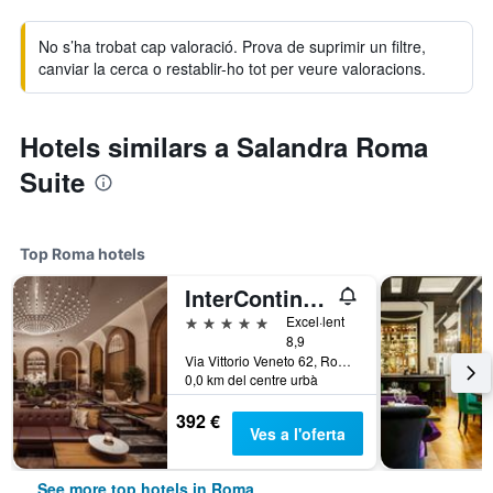
No s’ha trobat cap valoració. Prova de suprimir un filtre,
canviar la cerca o restablir-ho tot per veure valoracions.
Hotels similars a Salandra Roma
Suite
Top Roma hotels
InterContinental Rome Ambasciatori Palace by IHG
5 estrelles
Excel·lent
8,9
Via Vittorio Veneto 62, Roma, Itàlia
0,0 km del centre urbà
392 €
Ves a l'oferta
See more top hotels in Roma