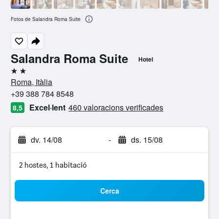
Fotos de Salandra Roma Suite
Salandra Roma Suite
Hotel
2 estrelles
Roma, Itàlia
+39 388 784 8548
Excel·lent
460 valoracions verificades
8,5
dv. 14/08
-
ds. 15/08
2 hostes, 1 habitació
Cerca