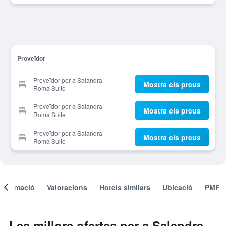
Proveïdor
Proveïdor per a Salandra
Mostra els preus
Roma Suite
Proveïdor per a Salandra
Mostra els preus
Roma Suite
Proveïdor per a Salandra
Mostra els preus
Roma Suite
Informació
Valoracions
Hotels similars
Ubicació
PMF
Les millors ofertes per a Salandra