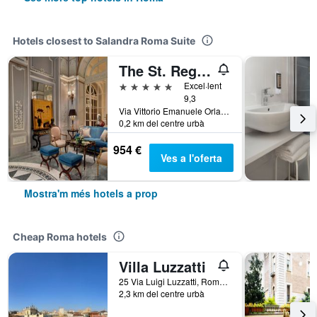
Hotels closest to Salandra Roma Suite
The St. Regis Rome
5 estrelles
Excel·lent
9,3
Via Vittorio Emanuele Orlando 3, Roma, Itàlia
0,2 km del centre urbà
954 €
Ves a l'oferta
Mostra'm més hotels a prop
Cheap Roma hotels
Villa Luzzatti
25 Via Luigi Luzzatti, Roma, Itàlia
2,3 km del centre urbà