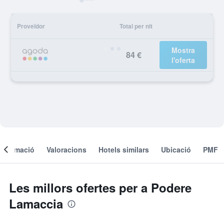
Proveïdor
Total per nit
Mostra
84 €
l'oferta
Informació
Valoracions
Hotels similars
Ubicació
PMF
Les millors ofertes per a Podere
Lamaccia