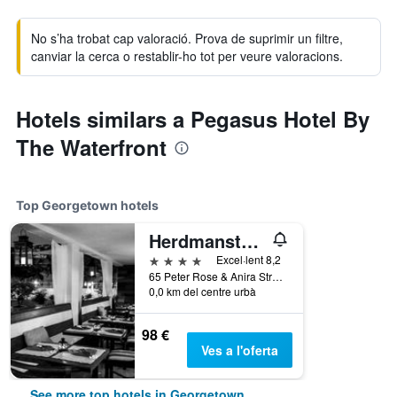
No s’ha trobat cap valoració. Prova de suprimir un filtre,
canviar la cerca o restablir-ho tot per veure valoracions.
Hotels similars a Pegasus Hotel By
The Waterfront
Top Georgetown hotels
Herdmanston Lodge
4 estrelles
Excel·lent 8,2
65 Peter Rose & Anira Streets, Georgetown, Guyana
0,0 km del centre urbà
98 €
Ves a l'oferta
See more top hotels in Georgetown