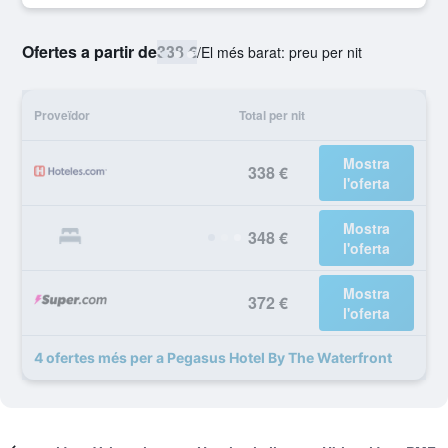
Ofertes a partir de
338 €
/
El més barat: preu per nit
Proveïdor
Total per nit
Mostra
338 €
l'oferta
Mostra
348 €
l'oferta
Mostra
372 €
l'oferta
4 ofertes més per a Pegasus Hotel By The Waterfront