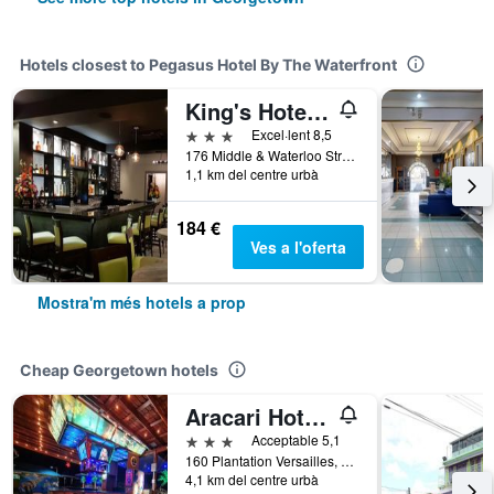
Hotels closest to Pegasus Hotel By The Waterfront
King's Hotel & Residences
3 estrelles
Excel·lent 8,5
176 Middle & Waterloo Streets, Georgetown, Guyana
1,1 km del centre urbà
184 €
Ves a l'oferta
Mostra'm més hotels a prop
Cheap Georgetown hotels
Aracari Hotel Guyana
3 estrelles
Acceptable 5,1
160 Plantation Versailles, Georgetown, Guyana
4,1 km del centre urbà