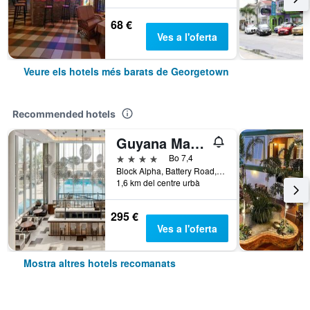
68 €
Ves a l'oferta
Veure els hotels més barats de Georgetown
Recommended hotels
Guyana Marriott Hotel Georgetown
4 estrelles
Bo 7,4
Block Alpha, Battery Road, Georgetown, Guyana
1,6 km del centre urbà
295 €
Ves a l'oferta
Mostra altres hotels recomanats