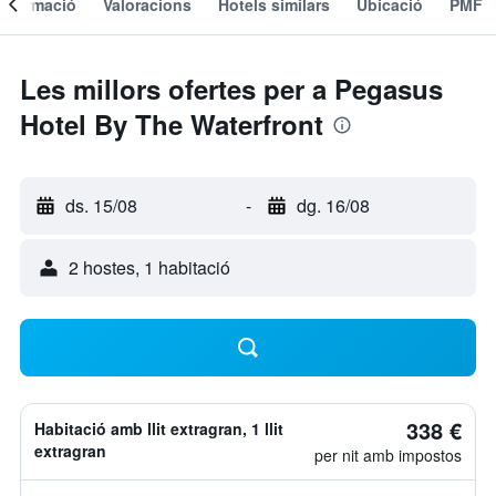
Informació
Valoracions
Hotels similars
Ubicació
PMF
Les millors ofertes per a Pegasus
Hotel By The Waterfront
ds. 15/08
-
dg. 16/08
2 hostes, 1 habitació
338 €
Habitació amb llit extragran, 1 llit
extragran
per nit amb impostos