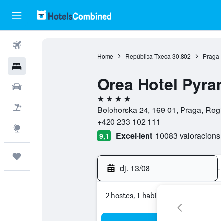
Vols
Home
República Txeca
30.802
Praga
Hotels
Orea Hotel Pyra
Cotxes
4 estrelles
Vol+hotel
Belohorska 24, 169 01, Praga, Reg
+420 233 102 111
Explore
Excel·lent
10083 valoracions 
9,1
Viatges
dj. 13/08
-
2 hostes, 1 habitació