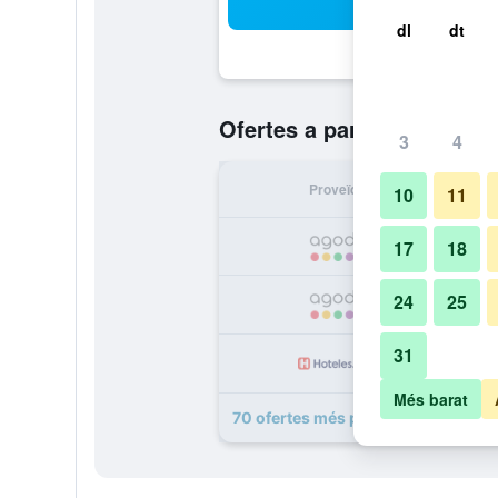
Cer
dl
dt
48 €
Ofertes a partir de
/
El m
3
4
Proveïdor
Tot
10
11
17
18
24
25
31
Més barat
70 ofertes més per a Orea Hotel P