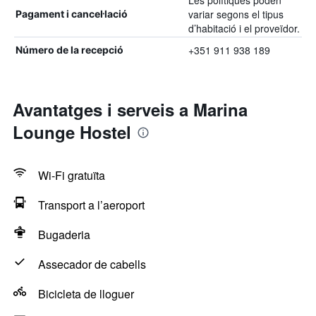
Les polítiques poden
variar segons el tipus
Pagament i cancel·lació
d’habitació i el proveïdor.
+351 911 938 189
Número de la recepció
Avantatges i serveis a Marina
Lounge Hostel
Wi-Fi gratuïta
Transport a l’aeroport
Bugaderia
Assecador de cabells
Bicicleta de lloguer