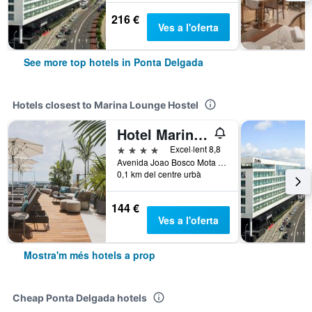
216 €
Ves a l'oferta
See more top hotels in Ponta Delgada
Hotels closest to Marina Lounge Hostel
Hotel Marina Atlântico
4 estrelles
Excel·lent 8,8
Avenida Joao Bosco Mota Amaral, 1, Ponta Delgada, Açores, Portugal
0,1 km del centre urbà
144 €
Ves a l'oferta
Mostra'm més hotels a prop
Cheap Ponta Delgada hotels