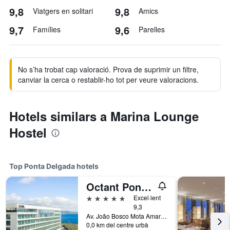
9,8
9,8
Viatgers en solitari
Amics
9,7
9,6
Famílies
Parelles
No s’ha trobat cap valoració. Prova de suprimir un filtre,
canviar la cerca o restablir-ho tot per veure valoracions.
Hotels similars a Marina Lounge
Hostel
Top Ponta Delgada hotels
Octant Ponta Delgada
5 estrelles
Excel·lent
9,3
Av. João Bosco Mota Amaral Nº 4, Ponta Delgada, Açores, Portugal
0,0 km del centre urbà