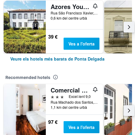
Azores Youth Hostels São Miguel
Rua São Francisco Xavier, Ponta Delgada, Açores, Portugal
0,6 km del centre urbà
39 €
Ves a l'oferta
Veure els hotels més barats de Ponta Delgada
Recommended hotels
Comercial Azores Guest House
3 estrelles
Excel·lent 9,0
Rua Machado dos Santos, 73, Ponta Delgada, Açores, Portugal
1,1 km del centre urbà
97 €
Ves a l'oferta