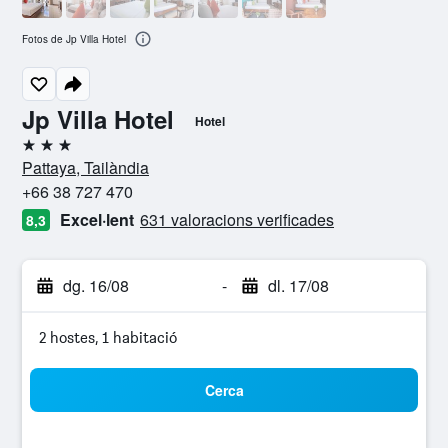
Fotos de Jp Villa Hotel
Jp Villa Hotel
Hotel
3 estrelles
Pattaya, Tailàndia
+66 38 727 470
Excel·lent
631 valoracions verificades
8,3
dg. 16/08
-
dl. 17/08
2 hostes, 1 habitació
Cerca