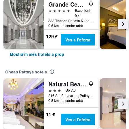
Grande Centre Point Space Pattaya
5 estrelles
Excel·lent
9,4
888 Thanon Pattaya Nuea, Pattaya, Tailàndia
0,6 km del centre urbà
129 €
Ves a l'oferta
Mostra'm més hotels a prop
Cheap Pattaya hotels
Natural Beach Hotel Pattaya
3 estrelles
Bo 7,0
216 Soi Pattaya 11, Pattaya Beach Road, Pattaya, Tailàndia
0,8 km del centre urbà
11 €
Ves a l'oferta