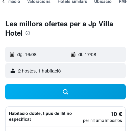
Informació
Valoracions
Hotels similars
Ubicació
PMF
Les millors ofertes per a Jp Villa
Hotel
dg. 16/08
-
dl. 17/08
2 hostes, 1 habitació
10 €
Habitació doble, tipus de llit no
especificat
per nit amb impostos