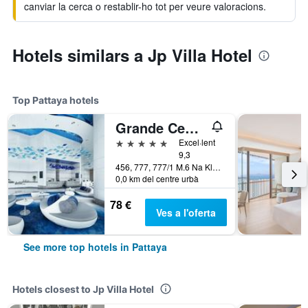
canviar la cerca o restablir-ho tot per veure valoracions.
Hotels similars a Jp Villa Hotel
Top Pattaya hotels
Grande Centre Point Pattaya
5 estrelles
Excel·lent
9,3
456, 777, 777/1 M.6 Na Kluea, Pattaya, Tailàndia
0,0 km del centre urbà
78 €
Ves a l'oferta
See more top hotels in Pattaya
Hotels closest to Jp Villa Hotel