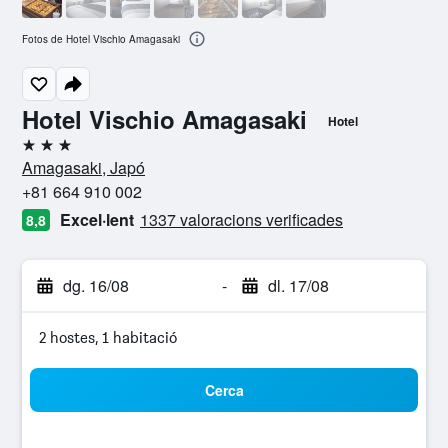
Fotos de Hotel Vischio Amagasaki
Hotel Vischio Amagasaki
Hotel
3 estrelles
Amagasaki, Japó
+81 664 910 002
Excel·lent
1337 valoracions verificades
8,8
dg. 16/08
-
dl. 17/08
2 hostes, 1 habitació
Cerca