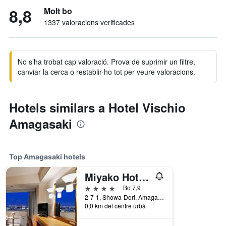
8,8
Molt bo
1337 valoracions verificades
No s’ha trobat cap valoració. Prova de suprimir un filtre,
canviar la cerca o restablir-ho tot per veure valoracions.
Hotels similars a Hotel Vischio
Amagasaki
Top Amagasaki hotels
Miyako Hotel Amagasaki
4 estrelles
Bo 7,9
2-7-1, Showa-Dori, Amagasaki, Japó
0,0 km del centre urbà