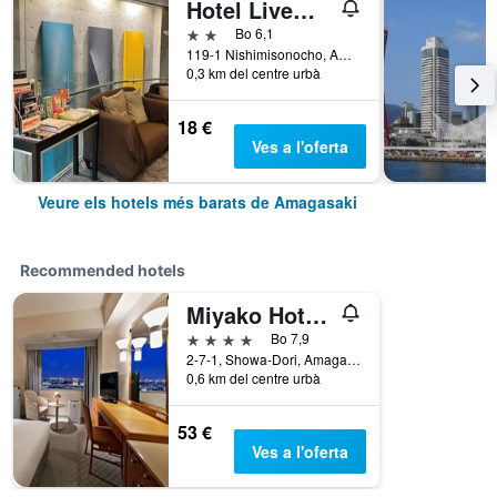
Hotel Livemax Amagasaki
2 estrelles
Bo 6,1
119-1 Nishimisonocho, Amagasaki, Japó
0,3 km del centre urbà
18 €
Ves a l'oferta
Veure els hotels més barats de Amagasaki
Recommended hotels
Miyako Hotel Amagasaki
4 estrelles
Bo 7,9
2-7-1, Showa-Dori, Amagasaki, Japó
0,6 km del centre urbà
53 €
Ves a l'oferta