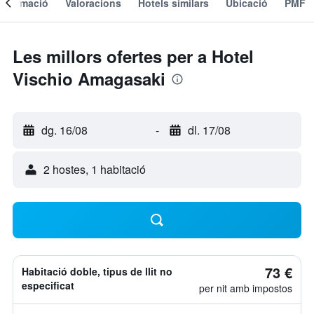
Informació
Valoracions
Hotels similars
Ubicació
PMF
Les millors ofertes per a Hotel
Vischio Amagasaki
dg. 16/08
-
dl. 17/08
2 hostes, 1 habitació
73 €
Habitació doble, tipus de llit no
especificat
per nit amb impostos