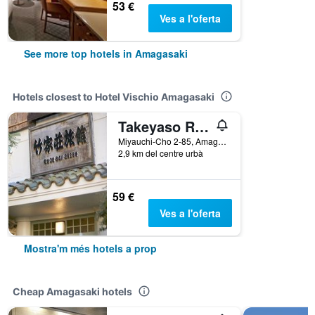
53 €
Ves a l'oferta
See more top hotels in Amagasaki
Hotels closest to Hotel Vischio Amagasaki
Takeyaso Ryokan
Miyauchi-Cho 2-85, Amagasaki, Japó
2,9 km del centre urbà
59 €
Ves a l'oferta
Mostra'm més hotels a prop
Cheap Amagasaki hotels