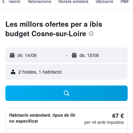
Informació
Valoracions
Hotels similars
Ubicació
PMF
Les millors ofertes per a ibis
budget Cosne-sur-Loire
dv. 14/08
-
ds. 15/08
2 hostes, 1 habitació
67 €
Habitació estàndard, tipus de llit
no especificat
per nit amb impostos