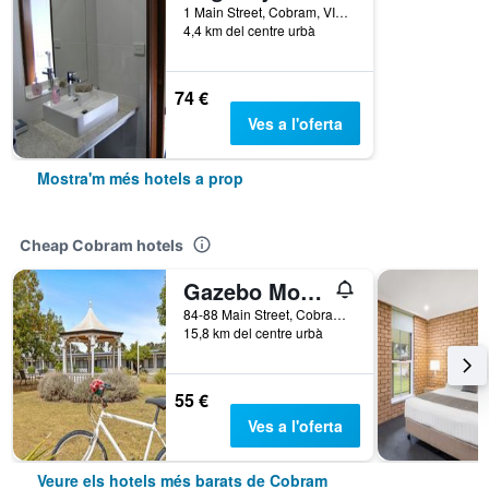
1 Main Street, Cobram, VIC, Austràlia
4,4 km del centre urbà
74 €
Ves a l'oferta
Mostra'm més hotels a prop
Cheap Cobram hotels
Gazebo Motor Inn
84-88 Main Street, Cobram, VIC, Austràlia
15,8 km del centre urbà
55 €
Ves a l'oferta
Veure els hotels més barats de Cobram