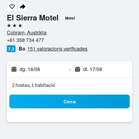
El Sierra Motel
Motel
3 estrelles
Cobram, Austràlia
+61 358 734 477
Bo
151 valoracions verificades
7,3
dg. 16/08
-
dl. 17/08
2 hostes, 1 habitació
Cerca