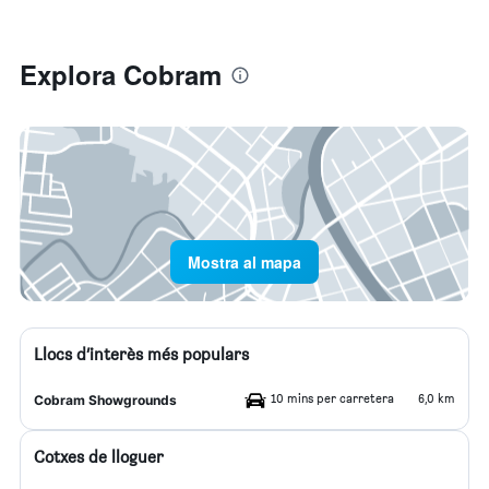
Explora Cobram
Mostra al mapa
Llocs d’interès més populars
10 mins per carretera
6,0 km
Cobram Showgrounds
Cotxes de lloguer