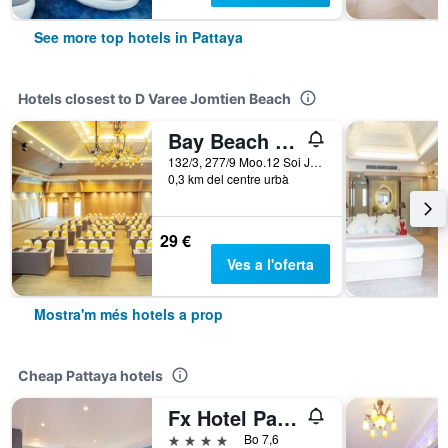
See more top hotels in Pattaya
Hotels closest to D Varee Jomtien Beach
Bay Beach Resort
132/3, 277/9 Moo.12 Soi Jomtien 14/1, Pattaya, Tailàndia
0,3 km del centre urbà
29 €
Ves a l'oferta
Mostra'm més hotels a prop
Cheap Pattaya hotels
Fx Hotel Pattaya
4 estrelles
Bo 7,6