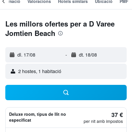
Informació
Valoracions
Hotels similars
Ubicació
PMF
Les millors ofertes per a D Varee
Jomtien Beach
dl. 17/08
-
dt. 18/08
2 hostes, 1 habitació
37 €
Deluxe room, tipus de llit no
especificat
per nit amb impostos