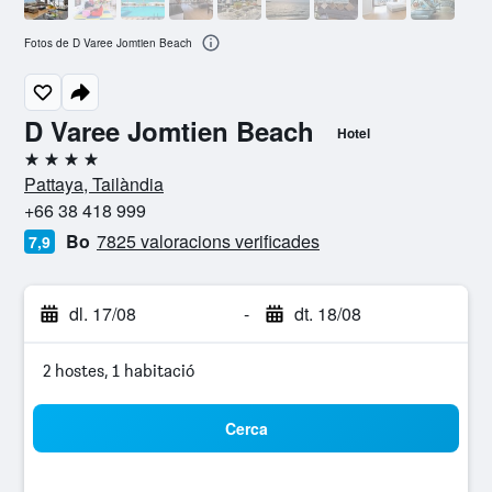
Fotos de D Varee Jomtien Beach
D Varee Jomtien Beach
Hotel
4 estrelles
Pattaya, Tailàndia
+66 38 418 999
Bo
7825 valoracions verificades
7,9
dl. 17/08
-
dt. 18/08
2 hostes, 1 habitació
Cerca