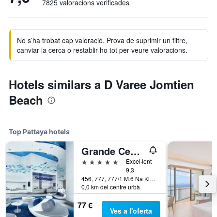
7825 valoracions verificades
No s’ha trobat cap valoració. Prova de suprimir un filtre,
canviar la cerca o restablir-ho tot per veure valoracions.
Hotels similars a D Varee Jomtien
Beach
Top Pattaya hotels
Grande Centre Point Pattaya
5 estrelles
Excel·lent
9,3
456, 777, 777/1 M.6 Na Kluea, Pattaya, Tailàndia
0,0 km del centre urbà
77 €
Ves a l'oferta