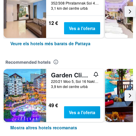
352/308 Phratamnak Soi 4, Moo 12, Pattaya, Tailàndia
3,1 km del centre urbà
12 €
Ves a l'oferta
Veure els hotels més barats de Pattaya
Recommended hotels
Garden Cliff Resort and Spa
220/21 Moo 5, Soi 16 Naklua, Pattaya, Tailàndia
3,9 km del centre urbà
49 €
Ves a l'oferta
Mostra altres hotels recomanats