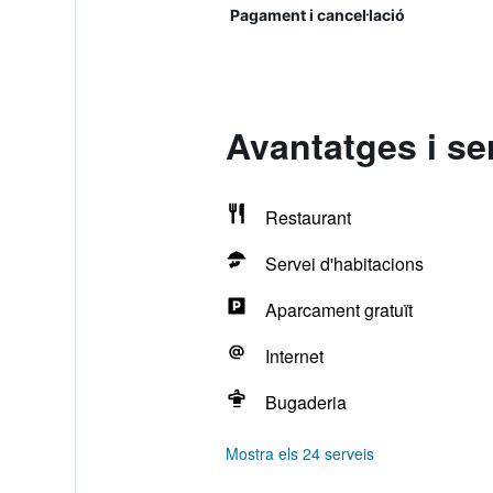
Pagament i cancel·lació
Avantatges i se
Restaurant
Servei d'habitacions
Aparcament gratuït
Internet
Bugaderia
Mostra els 24 serveis