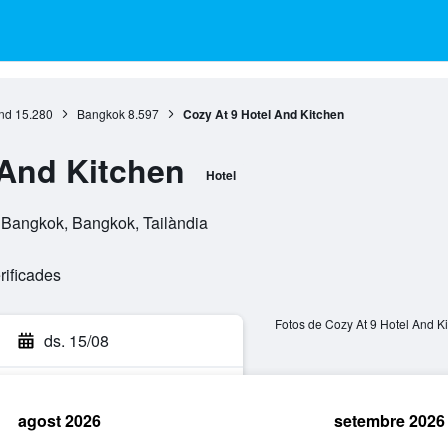
and
15.280
Bangkok
8.597
Cozy At 9 Hotel And Kitchen
 And Kitchen
Hotel
 Bangkok, Bangkok, Tailàndia
rificades
Fotos de Cozy At 9 Hotel And K
ds. 15/08
agost 2026
setembre 2026