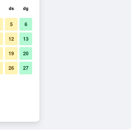
ds
dg
5
6
12
13
19
20
26
27