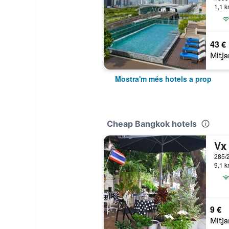
1,1 k
43 €
Mitja
Mostra'm més hotels a prop
Cheap Bangkok hotels
Vx 
285/2
9,1 k
9 €
Mitja