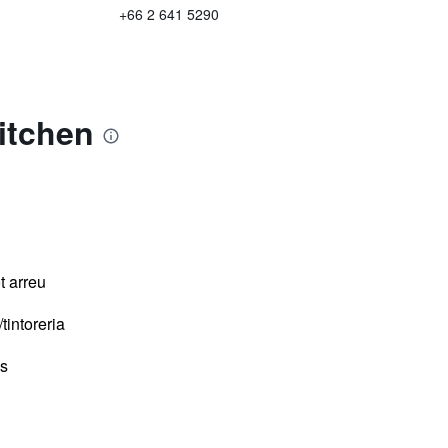
+66 2 641 5290
itchen
t arreu
tintoreria
s