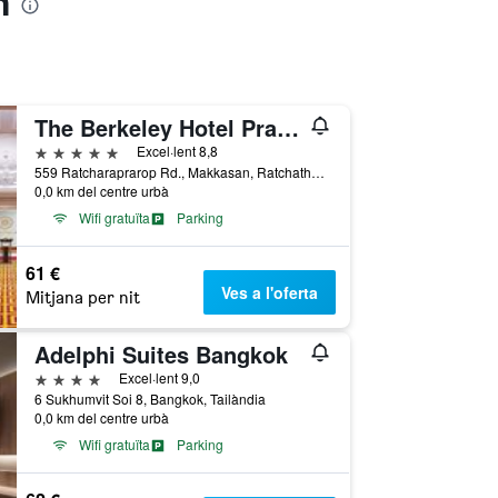
n
The Berkeley Hotel Pratunam
5 estrelles
Excel·lent 8,8
559 Ratcharaprarop Rd., Makkasan, Ratchathewi, Ba, Bangkok, Tailàndia
0,0 km del centre urbà
Wifi gratuïta
Parking
61 €
Ves a l'oferta
Mitjana per nit
Adelphi Suites Bangkok
4 estrelles
Excel·lent 9,0
6 Sukhumvit Soi 8, Bangkok, Tailàndia
0,0 km del centre urbà
Wifi gratuïta
Parking