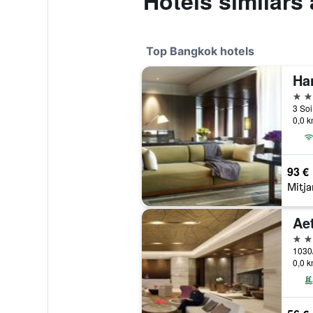
Hotels similars
Top Bangkok hotels
Ha
5 es
0,0 k
93 €
Mitja
Ae
5 es
0,0 k