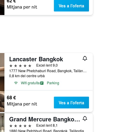
62 €
Ves a l'oferta
Mitjana per nit
Lancaster Bangkok
5 estrelles
Excel·lent 9,0
1777 New Phetchaburi Road, Bangkok, Tailàndia
0,8 km del centre urbà
Wifi gratuïta
Parking
68 €
Ves a l'oferta
Mitjana per nit
Grand Mercure Bangkok Atrium
5 estrelles
Excel·lent 8,1
1880 New Petchburi Road, Bangkok, Tailàndia