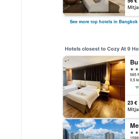
56 €
Mitja
See more top hotels in Bangkok
Hotels closest to Cozy At 9 Ho
Bu
3 es
0,5 k
23 €
Mitja
4 es