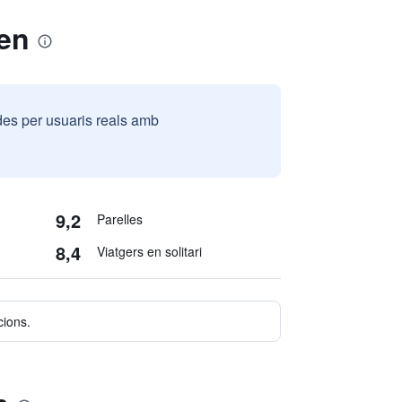
hen
des per usuaris reals amb
9,2
Parelles
8,4
Viatgers en solitari
cions.