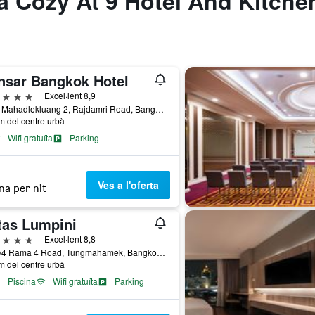
 a Cozy At 9 Hotel And Kitche
nsar Bangkok Hotel
trelles
Excel·lent 8,9
3 Soi Mahadlekluang 2, Rajdamri Road, Bangkok, Tailàndia
m del centre urbà
Wifi gratuïta
Parking
Ves a l'oferta
na per nit
tas Lumpini
trelles
Excel·lent 8,8
1030/4 Rama 4 Road, Tungmahamek, Bangkok, Tailàndia
m del centre urbà
Piscina
Wifi gratuïta
Parking