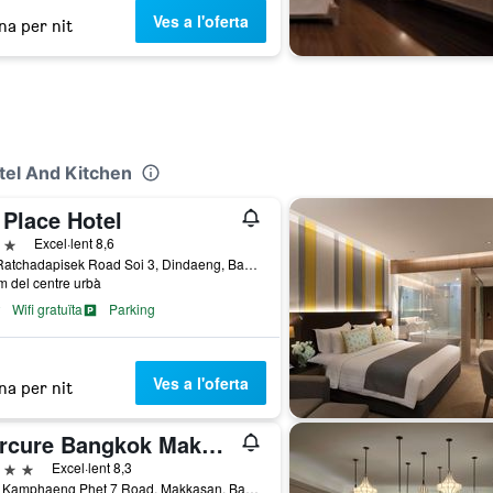
Ves a l'oferta
na per nit
tel And Kitchen
 Place Hotel
trelles
Excel·lent 8,6
565 Ratchadapisek Road Soi 3, Dindaeng, Bangkok, Tailàndia
m del centre urbà
Wifi gratuïta
Parking
Ves a l'oferta
na per nit
Mercure Bangkok Makkasan
trelles
Excel·lent 8,3
1599 Kamphaeng Phet 7 Road, Makkasan, Bangkok, Tailàndia