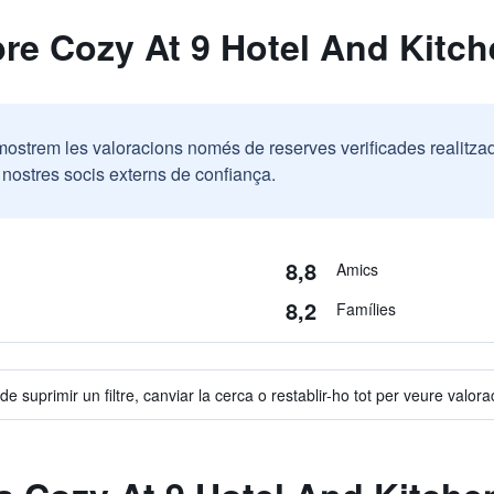
re Cozy At 9 Hotel And Kitc
mostrem les valoracions només de reserves verificades realitza
ostres socis externs de confiança.
8,8
Amics
8,2
Famílies
e suprimir un filtre, canviar la cerca o restablir-ho tot per veure valora