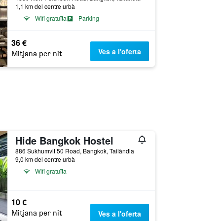
1,1 km del centre urbà
Wifi gratuïta
Parking
36 €
Ves a l'oferta
Mitjana per nit
Hide Bangkok Hostel
886 Sukhumvit 50 Road, Bangkok, Tailàndia
9,0 km del centre urbà
Wifi gratuïta
10 €
Mitjana per nit
Ves a l'oferta