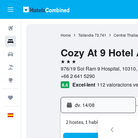
Vols
Home
Tailàndia
73.741
Central Thail
Hotels
Cozy At 9 Hotel
Cotxes
3 estrelles
Vol+hotel
976/19 Soi Ram 9 Hospital, 10310,
+66 2 641 5290
Explore
Excel·lent
112 valoracions ve
8,6
Viatges
dv. 14/08
-
Català
2 hostes, 1 habitació