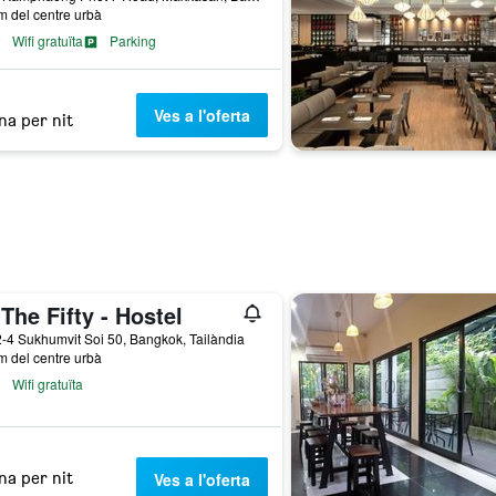
m del centre urbà
Wifi gratuïta
Parking
Ves a l'oferta
na per nit
The Fifty - Hostel
-4 Sukhumvit Soi 50, Bangkok, Tailàndia
m del centre urbà
Wifi gratuïta
na per nit
Ves a l'oferta